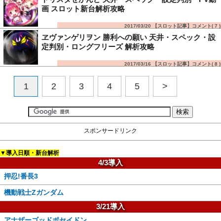
画 スロット新台解析攻略
2017/03/20 【スロット記事】コメント(
7
)
ヱヴァンゲリヲン 勝利への願い 天井・スペック・設
定判別・ロングフリーズ 解析攻略
2017/03/16 【スロット記事】コメント(
8
)
1
2
3
4
5
>
スポンサードリンク
▼導入日順・新台解析
4/3導入
押忍!番長3
機動戦士Zガンダム
3/21導入
アナザーゴッドポセイドン