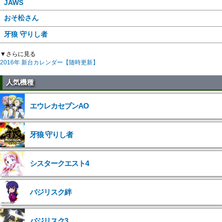
JAWS
おそ松さん
牙狼 守りし者
▼さらに見る
2016年 新台カレンダー【随時更新】
人気機種
エウレカセブンAO
牙狼 守りし者
シスタークエスト4
バジリスク絆
バジリスク3