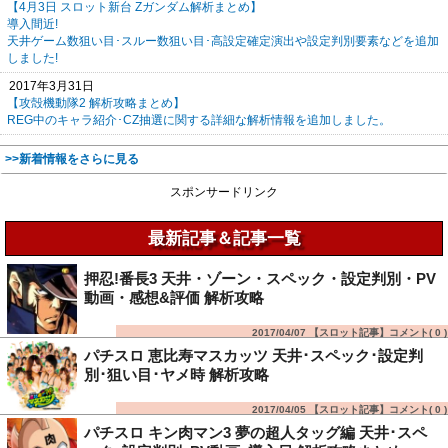
【4月3日 スロット新台 Zガンダム解析まとめ】
導入間近!
天井ゲーム数狙い目･スルー数狙い目･高設定確定演出や設定判別要素などを追加
しました!
2017年3月31日
【攻殻機動隊2 解析攻略まとめ】
REG中のキャラ紹介･CZ抽選に関する詳細な解析情報を追加しました。
>>新着情報をさらに見る
スポンサードリンク
最新記事＆記事一覧
押忍!番長3 天井・ゾーン・スペック・設定判別・PV
動画・感想&評価 解析攻略
2017/04/07 【スロット記事】コメント(
0
)
パチスロ 恵比寿マスカッツ 天井･スペック･設定判
別･狙い目･ヤメ時 解析攻略
2017/04/05 【スロット記事】コメント(
0
)
パチスロ キン肉マン3 夢の超人タッグ編 天井･スペ