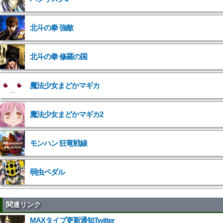
北斗の拳 強敵
">
北斗の拳 修羅の国
">
魔法少女まどかマギカ
">
魔法少女まどかマギカ2
">
モンハン 狂竜戦線
弱虫ペダル
関連リンク
MAXタイプ更新通知Twitter