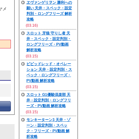
ヱヴァンゲリヲン 勝利への
願い 天井・スペック・設定
ヤメ
判別・ロングフリーズ 解析
攻略
(03.16)
スロット 牙狼 守りし者 天
井・スペック・設定判別・
ロングフリーズ・PV動画
解析攻略
(03.15)
ビビッドレッド・オペレー
ション 天井・設定判別・ス
ペック・ロングフリーズ・
PV動画 解析攻略
(03.15)
スロット G1優駿倶楽部 天
井・設定判別・ロングフリ
ーズ・PV動画 解析攻略
(03.15)
モンキーターン3 天井・ゾ
ーン・設定判別・スペッ
ク・フリーズ・PV動画 解
析攻略