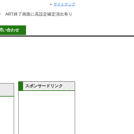
サイトマップ
 ART終了画面に高設定確定演出有り
問い合わせ
スポンサードリンク
り