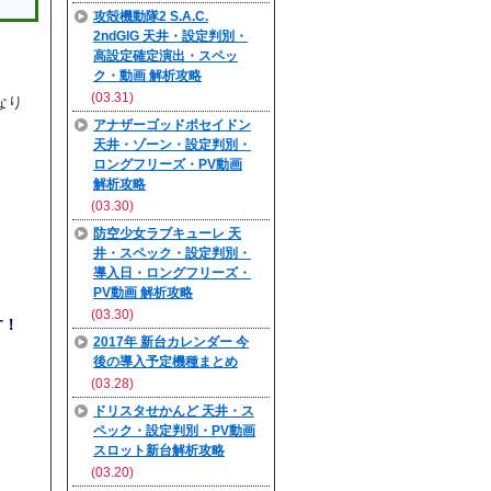
攻殻機動隊2 S.A.C.
2ndGIG 天井・設定判別・
高設定確定演出・スペッ
ク・動画 解析攻略
(03.31)
なり
アナザーゴッドポセイドン
天井・ゾーン・設定判別・
ロングフリーズ・PV動画
解析攻略
(03.30)
防空少女ラブキューレ 天
井・スペック・設定判別・
導入日・ロングフリーズ・
PV動画 解析攻略
(03.30)
す！
2017年 新台カレンダー 今
後の導入予定機種まとめ
(03.28)
ドリスタせかんど 天井・ス
ペック・設定判別・PV動画
スロット新台解析攻略
(03.20)