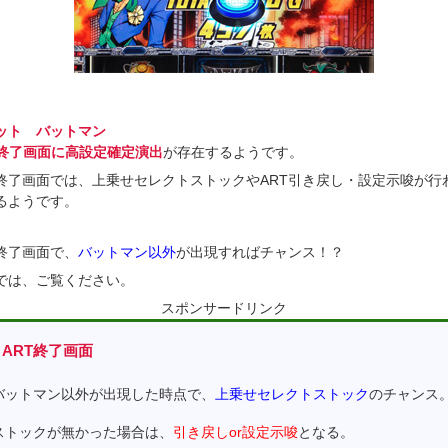
ット バットマン
T終了画面に高設定確定演出
が存在するようです。
T終了画面では、上乗せセレクトストックやART引き戻し・設定示唆が行
るようです。
T終了画面で、
バットマン以外
が出現すればチャンス！？
では、ご覧ください。
スポンサードリンク
ART終了画面
バットマン以外が出現した時点で、
上乗せセレクトストック
のチャンス
ストックが無かった場合は、
引き戻しor設定示唆
となる。