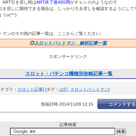
、ART引き戻し時は
ART終了後40G間
がチャンスのようなので、
T引き戻しに期待できる場合は、しっかり引き戻しを確認するようにして
うσ(^^)
トマンのその他の記事一覧は、ここからご覧ください。
◎
スロットバットマン 解析記事一覧
スポンサードリンク
スロット・パチンコ機種別攻略記事一覧
カテゴリ：
スロット記事
] [タグ：
は行
,
スロットバットマン
]
コメントする
投稿日時 2014/11/09 12:15
記事検索