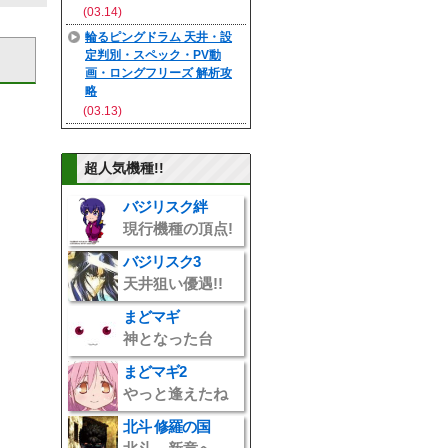
(03.14)
輪るピングドラム 天井・設
定判別・スペック・PV動
画・ロングフリーズ 解析攻
略
(03.13)
超人気機種!!
バジリスク絆
現行機種の頂点!
バジリスク3
天井狙い優遇!!
まどマギ
神となった台
">
まどマギ2
やっと逢えたね
">
北斗 修羅の国