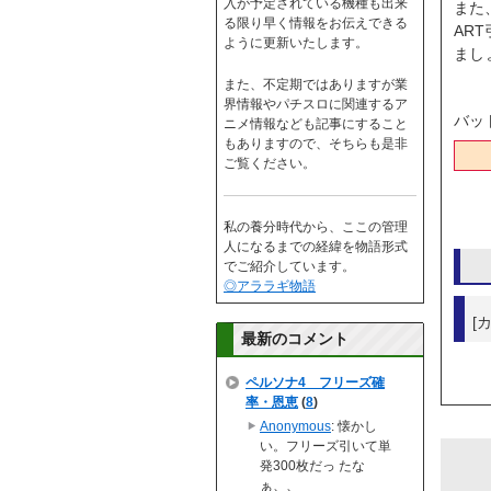
入が予定されている機種も出来
また
る限り早く情報をお伝えできる
AR
ように更新いたします。
ましょ
また、不定期ではありますが業
界情報やパチスロに関連するア
バッ
ニメ情報なども記事にすること
もありますので、そちらも是非
ご覧ください。
私の養分時代から、ここの管理
人になるまでの経緯を物語形式
でご紹介しています。
◎アララギ物語
[
最新のコメント
ペルソナ4 フリーズ確
率・恩恵
(
8
)
Anonymous
: 懐かし
い。フリーズ引いて単
発300枚だっ たな
ぁ、、