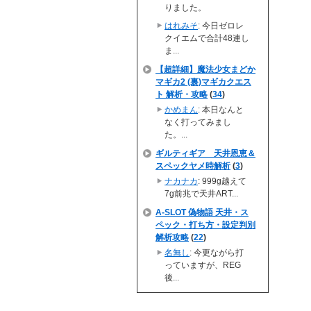
りました。
はれみそ
: 今日ゼロレ
クイエムで合計48連し
ま...
【超詳細】魔法少女まどか
マギカ2 (裏)マギカクエス
ト 解析・攻略
(
34
)
かめまん
: 本日なんと
なく打ってみまし
た。...
ギルティギア 天井恩恵＆
スペックヤメ時解析
(
3
)
ナカナカ
: 999g越えて
7g前兆で天井ART...
A-SLOT 偽物語 天井・ス
ペック・打ち方・設定判別
解析攻略
(
22
)
名無し
: 今更ながら打
っていますが、REG
後...