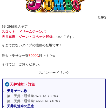
©JPS
9月29日導入予定
スロット ドリームジャンボ
天井恩恵・ゾーン・スペック解析
についてです。
今までにないタイプの機種の登場です！
最大上乗せは一撃
5000G
以上！？w
それでは、ご覧ください。
スポンサードリンク
天井性能・詳細
天井ゲーム数
第一天井：通常時767G+α（60%）
第二天井：通常時1466G+α（40%）
天井到達時の恩恵