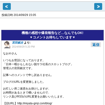
<
>
投稿日時 2014/09/29 15:05
機種の感想や爆発報告など…なんでもOK!
▼コメントお待ちしています▼
宮田銀次
より:
返信
2014/09/29 5:20 PM
なおやさん
いつもお世話になっております。
「日本一暇かもしれない脱サラ社長のスロットブログ」
管理人の宮田銀次です。
記事へのコメントで申し訳ありません。
ブログのURLを変更致しました。
お忙しい所ご迷惑をお掛けしますが、
お時間があるときで構いませんので、
リンク及びRSSのURL変更をお願いいたします。
【旧URL】http://miyata-ginji.com/blog/