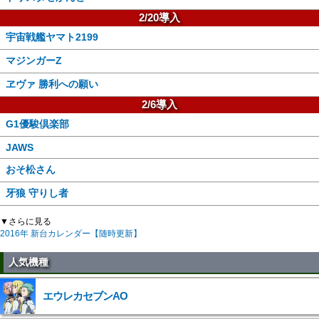
2/20導入
宇宙戦艦ヤマト2199
マジンガーZ
ヱヴァ 勝利への願い
2/6導入
G1優駿倶楽部
JAWS
おそ松さん
牙狼 守りし者
▼さらに見る
2016年 新台カレンダー【随時更新】
人気機種
エウレカセブンAO