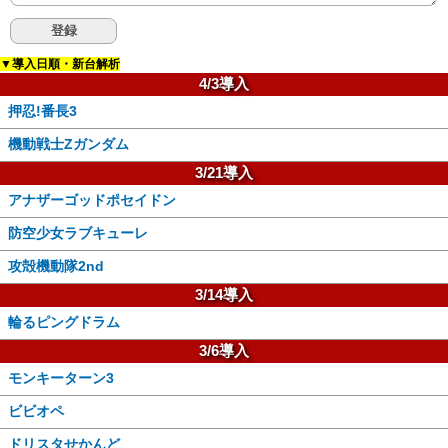
▼導入日順・新台解析
4/3導入
押忍!番長3
機動戦士Zガンダム
3/21導入
アナザーゴッドポセイドン
防空少女ラブキューレ
攻殻機動隊2nd
3/14導入
輪るピングドラム
3/6導入
モンキーターン3
ビビオペ
ドリスタせかんど