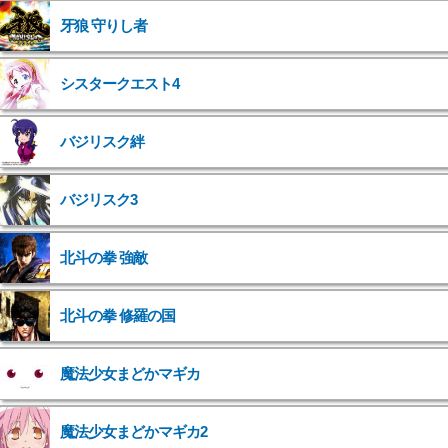
牙狼 守りし者
シスタークエスト4
バジリスク絆
バジリスク3
北斗の拳 強敵
">
北斗の拳 修羅の国
">
魔法少女まどかマギカ
">
魔法少女まどかマギカ2