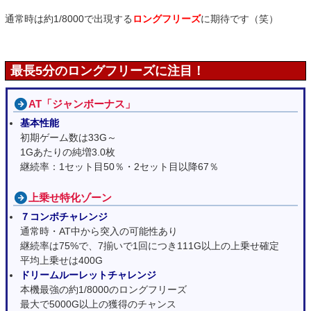
通常時は約1/8000で出現する
ロングフリーズ
に期待です（笑）
最長5分のロングフリーズに注目！
AT「ジャンボーナス」
基本性能
初期ゲーム数は33G～
1Gあたりの純増3.0枚
継続率：1セット目50％・2セット目以降67％
上乗せ特化ゾーン
７コンボチャレンジ
通常時・AT中から突入の可能性あり
継続率は75%で、7揃いで1回につき111G以上の上乗せ確定
平均上乗せは400G
ドリームルーレットチャレンジ
本機最強の約1/8000のロングフリーズ
最大で5000G以上の獲得のチャンス