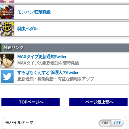
">
モンハン 狂竜戦線
弱虫ペダル
関連リンク
MAXタイプ更新通知Twitter
MAXタイプの更新通知を随時発信
すろぱちくえすと 管理人のTwitter
更新通知・稼働報告・有益な情報をアップ
TOPページへ
ページ最上部へ
モバイルテーマ
ON
OFF