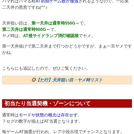
ハマればハマる程
AT初期ゲーム数が優遇
されるようなので、一応第
二天井の恩恵ですね(^^♪
天井狙い目は、
第一天井は通常時550G～
で。
第二天井は通常時900G～
で。
ヤメ時は、
AT後サイドランプ消灯確認後
でヤメ。
第一天井抜けで第二天井まで打つかどうかですが、まぁ一旦ヤメです
かね。
こちらにも追記したので、ぜひご覧ください。
◎
【た行】天井狙い目・ヤメ時リスト
初当たり当選契機・ゾーンについて
通常時は
モードや状態の概念は存在せず
、
７セグの数字が揃えばAT当選となります。
毎ゲームAT抽選が行われ、レア小役出現でチャンスとなります。