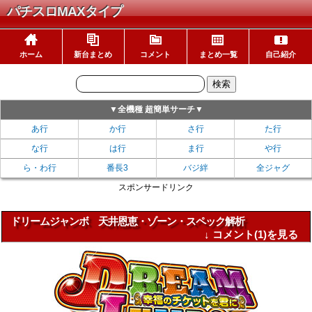
パチスロMAXタイプ
ホーム
新台まとめ
コメント
まとめ一覧
自己紹介
▼全機種 超簡単サーチ▼
あ行
か行
さ行
た行
な行
は行
ま行
や行
ら・わ行
番長3
バジ絆
全ジャグ
スポンサードリンク
ドリームジャンボ 天井恩恵・ゾーン・スペック解析
↓ コメント(1)を見る