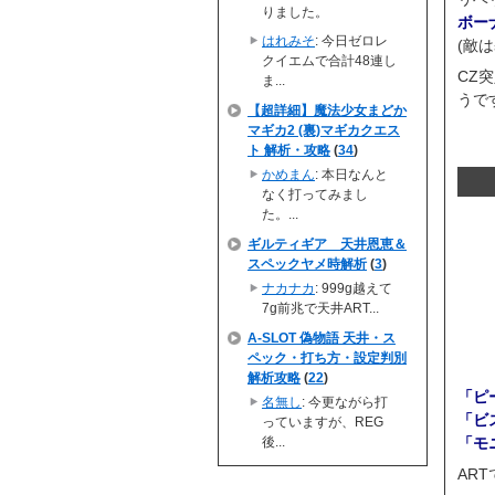
りました。
ボー
はれみそ
: 今日ゼロレ
(敵
クイエムで合計48連し
CZ
ま...
うで
【超詳細】魔法少女まどか
マギカ2 (裏)マギカクエス
ト 解析・攻略
(
34
)
かめまん
: 本日なんと
なく打ってみまし
た。...
ギルティギア 天井恩恵＆
スペックヤメ時解析
(
3
)
ナカナカ
: 999g越えて
7g前兆で天井ART...
A-SLOT 偽物語 天井・ス
ペック・打ち方・設定判別
解析攻略
(
22
)
「ピ
名無し
: 今更ながら打
「ビ
っていますが、REG
「モ
後...
AR