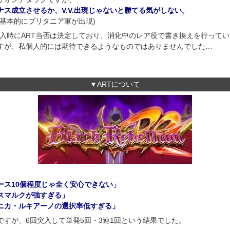
ナス成立させるか、V.V.出現じゃないと勝てる気がしない。
は基本的にブリタニア軍が出現)
突入時にART当否は決定しており、消化中のレア役で書き換えを行って
すが、私個人的には期待できるようなものではありませんでした…
ARTについて
ース10個程度じゃ全く安心できない」
スマルクが強すぎる」
ニカ・ルキアーノの選択率低すぎる」
Tですが、6回突入して単発5回・3連1回という結果でした。