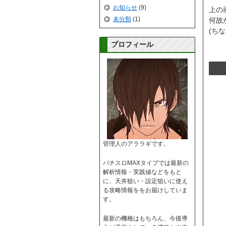
お知らせ
(9)
上の
未分類
(1)
何故
(ち
プロフィール
管理人のアララギです。
パチスロMAXタイプでは最新の
解析情報・実践値などをもと
に、天井狙い・設定狙いに使え
る攻略情報ををお届けしていま
す。
最新の機種はもちろん、今後導