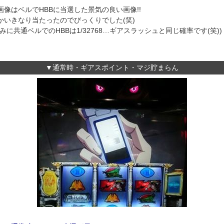
画像はベルでHBBに当選した景気の良い画像!!
かいきなり当たったのでびっくりでした(笑)
なみに共通ベルでのHBBは1/32768…ギアスラッシュと同じ確率です(笑))
通常時・ギアスポイント・マジ貯まらん