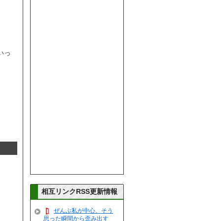
いっ
相互リンクRSS更新情報
ぜんぶ私が中心、そう
思った瞬間から歪み出す