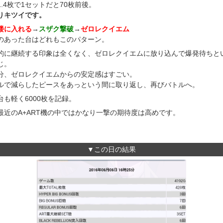
1.4枚で1セットだと70枚前後。
りキツイです。
楼に入れる
→
スザク撃破
→
ゼロレクイエム
のあった台はどれもこのパターン。
的に継続する印象は全くなく、ゼロレクイエムに放り込んで爆発待ちと
じ。
分、ゼロレクイエムからの安定感はすごい。
ルで減らしたピースをあっという間に取り返し、再びバトルへ。
台も軽く6000枚を記録。
最近のA+ART機の中ではかなり一撃の期待度は高めです。
この日の結果