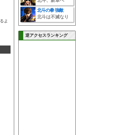
北斗、新章へ
">
北斗の拳 強敵
北斗は不滅なり
いるよ
">
逆アクセスランキング