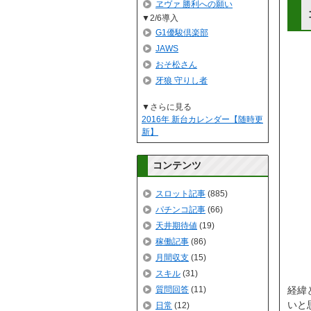
ヱヴァ 勝利への願い
2/6導入
G1優駿倶楽部
JAWS
おそ松さん
牙狼 守りし者
▼さらに見る
2016年 新台カレンダー【随時更
新】
コンテンツ
スロット記事
(885)
パチンコ記事
(66)
天井期待値
(19)
稼働記事
(86)
月間収支
(15)
スキル
(31)
質問回答
(11)
経緯
いと
日常
(12)