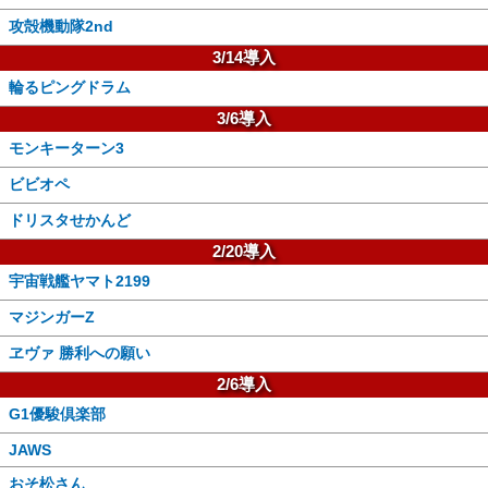
攻殻機動隊2nd
3/14導入
輪るピングドラム
3/6導入
モンキーターン3
ビビオペ
ドリスタせかんど
2/20導入
宇宙戦艦ヤマト2199
マジンガーZ
ヱヴァ 勝利への願い
2/6導入
G1優駿倶楽部
JAWS
おそ松さん