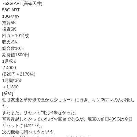
752G ART(高確天井)
58G ART
10Gやめ
投資5K
投資5K
回収＋1014枚
収支-5K
総台数10台
期待値1500円
1月収支
-14000
(B20円＋2170枚)
1月期待値
＋11800
[反省]
朝は友達と草野球で昼から少しホールに行き、キン肉マンのみ消化し
た。
またまた、リセット判別出来なかった。
宵宵宵越しかかっていればお宝台であるが、秘宝の前日499Gは今日
リセットされていた。
次の機会に調べようと思う。