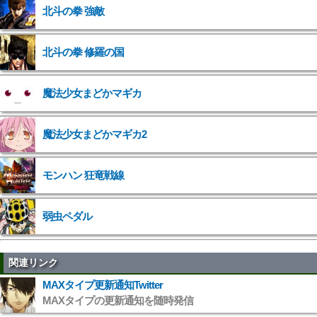
北斗の拳 強敵
">
北斗の拳 修羅の国
">
魔法少女まどかマギカ
">
魔法少女まどかマギカ2
">
モンハン 狂竜戦線
弱虫ペダル
関連リンク
MAXタイプ更新通知Twitter
MAXタイプの更新通知を随時発信