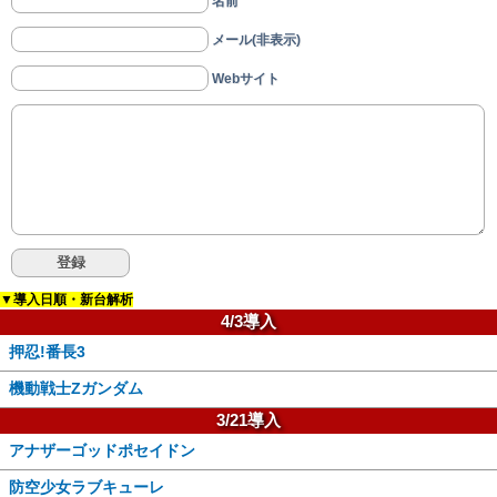
名前
メール(非表示)
Webサイト
▼導入日順・新台解析
4/3導入
押忍!番長3
機動戦士Zガンダム
3/21導入
アナザーゴッドポセイドン
防空少女ラブキューレ