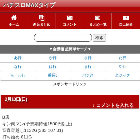
パチスロMAXタイプ
ホーム
新台まとめ
コメント
まとめ一覧
自己紹介
▼全機種 超簡単サーチ▼
あ行
か行
さ行
た行
な行
は行
ま行
や行
ら・わ行
番長3
バジ絆
全ジャグ
スポンサードリンク
2月10日(日)
↓ コメントを入れる
B店
キン肉マン(予想期待値1500円以上)
宵宵宵越し1132G(383 107 31)
打ち始め 611G