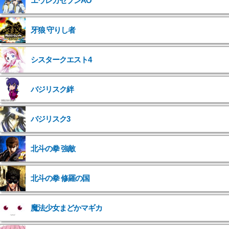
エウレカセブンAO
牙狼 守りし者
シスタークエスト4
バジリスク絆
バジリスク3
北斗の拳 強敵
">
北斗の拳 修羅の国
">
魔法少女まどかマギカ
">