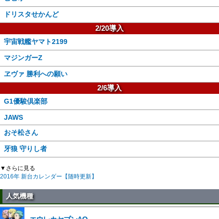
ドリスタせかんど
2/20導入
宇宙戦艦ヤマト2199
マジンガーZ
ヱヴァ 勝利への願い
2/6導入
G1優駿倶楽部
JAWS
おそ松さん
牙狼 守りし者
▼さらに見る
2016年 新台カレンダー【随時更新】
人気機種