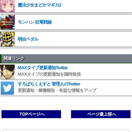
魔法少女まどかマギカ2
">
モンハン 狂竜戦線
弱虫ペダル
関連リンク
MAXタイプ更新通知Twitter
MAXタイプの更新通知を随時発信
すろぱちくえすと 管理人のTwitter
更新通知・稼働報告・有益な情報をアップ
TOPページへ
ページ最上部へ