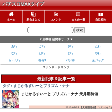
パチスロMAXタイプ
ホーム
新台まとめ
コメント
まとめ一覧
自己紹介
▼全機種 超簡単サーチ▼
あ行
か行
さ行
た行
な行
は行
ま行
や行
ら・わ行
番長3
バジ絆
全ジャグ
スポンサードリンク
最新記事＆記事一覧
タグ › まじかるすいーとプリズム・ナナ
まじかるすいーと プリズム・ナナ 天井期待値
2013/08/05 【天井期待値】コメント(
0
)