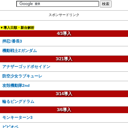
スポンサードリンク
▼導入日順・新台解析
4/3導入
押忍!番長3
機動戦士Zガンダム
3/21導入
アナザーゴッドポセイドン
防空少女ラブキューレ
攻殻機動隊2nd
3/14導入
輪るピングドラム
3/6導入
モンキーターン3
ビビオペ