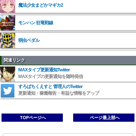
魔法少女まどかマギカ2
">
モンハン 狂竜戦線
弱虫ペダル
関連リンク
MAXタイプ更新通知Twitter
MAXタイプの更新通知を随時発信
すろぱちくえすと 管理人のTwitter
更新通知・稼働報告・有益な情報をアップ
TOPページへ
ページ最上部へ