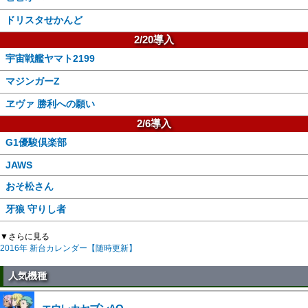
ドリスタせかんど
2/20導入
宇宙戦艦ヤマト2199
マジンガーZ
ヱヴァ 勝利への願い
2/6導入
G1優駿倶楽部
JAWS
おそ松さん
牙狼 守りし者
▼さらに見る
2016年 新台カレンダー【随時更新】
人気機種