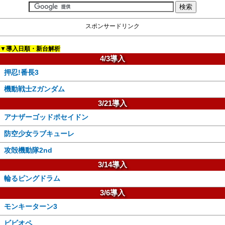
スポンサードリンク
▼導入日順・新台解析
4/3導入
押忍!番長3
機動戦士Zガンダム
3/21導入
アナザーゴッドポセイドン
防空少女ラブキューレ
攻殻機動隊2nd
3/14導入
輪るピングドラム
3/6導入
モンキーターン3
ビビオペ