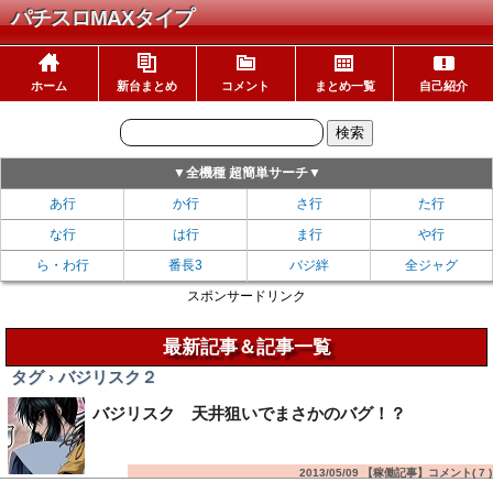
パチスロMAXタイプ
ホーム
新台まとめ
コメント
まとめ一覧
自己紹介
▼全機種 超簡単サーチ▼
あ行
か行
さ行
た行
な行
は行
ま行
や行
ら・わ行
番長3
バジ絆
全ジャグ
スポンサードリンク
最新記事＆記事一覧
タグ › バジリスク２
バジリスク 天井狙いでまさかのバグ！？
2013/05/09 【稼働記事】コメント(
7
)