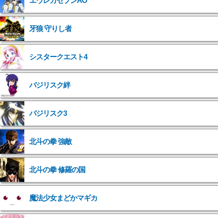
エウレカセブンAO
牙狼 守りし者
シスタークエスト4
バジリスク絆
バジリスク3
北斗の拳 強敵
">
北斗の拳 修羅の国
">
魔法少女まどかマギカ
">