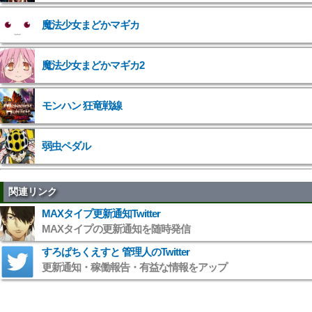
魔法少女まどかマギカ
">
魔法少女まどかマギカ2
">
モンハン 狂竜戦線
弱虫ペダル
関連リンク
MAXタイプ更新通知Twitter
MAXタイプの更新通知を随時発信
すろぱちくえすと 管理人のTwitter
更新通知・稼働報告・有益な情報をアップ