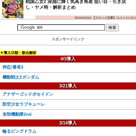
戦国乙女2 深淵に輝く気高き将星 狙い目・引き戻
し・ヤメ時・解析まとめ
2016/02/24 【スロット記事】コメント(
12
)
スポンサードリンク
▼導入日順・新台解析
4/3導入
押忍!番長3
機動戦士Zガンダム
3/21導入
アナザーゴッドポセイドン
防空少女ラブキューレ
攻殻機動隊2nd
3/14導入
輪るピングドラム