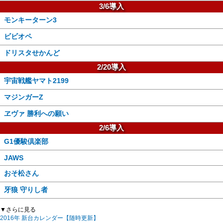
3/6導入
モンキーターン3
ビビオペ
ドリスタせかんど
2/20導入
宇宙戦艦ヤマト2199
マジンガーZ
ヱヴァ 勝利への願い
2/6導入
G1優駿倶楽部
JAWS
おそ松さん
牙狼 守りし者
▼さらに見る
2016年 新台カレンダー【随時更新】