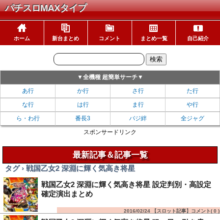
パチスロMAXタイプ
ホーム
新台まとめ
コメント
まとめ一覧
自己紹介
▼全機種 超簡単サーチ▼
あ行
か行
さ行
た行
な行
は行
ま行
や行
ら・わ行
番長3
バジ絆
全ジャグ
スポンサードリンク
最新記事＆記事一覧
タグ › 戦国乙女2 深淵に輝く気高き将星
戦国乙女2 深淵に輝く気高き将星 設定判別・高設定
確定演出まとめ
2016/02/24 【スロット記事】コメント(
0
)