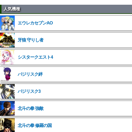
人気機種
エウレカセブンAO
牙狼 守りし者
シスタークエスト4
バジリスク絆
バジリスク3
北斗の拳 強敵
">
北斗の拳 修羅の国
">