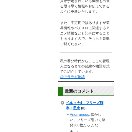
入が予定されている機種も出来
る限り早く情報をお伝えできる
ように更新いたします。
また、不定期ではありますが業
界情報やパチスロに関連するア
ニメ情報なども記事にすること
もありますので、そちらも是非
ご覧ください。
私の養分時代から、ここの管理
人になるまでの経緯を物語形式
でご紹介しています。
◎アララギ物語
最新のコメント
ペルソナ4 フリーズ確
率・恩恵
(
8
)
Anonymous
: 懐かし
い。フリーズ引いて単
発300枚だっ たな
ぁ、、