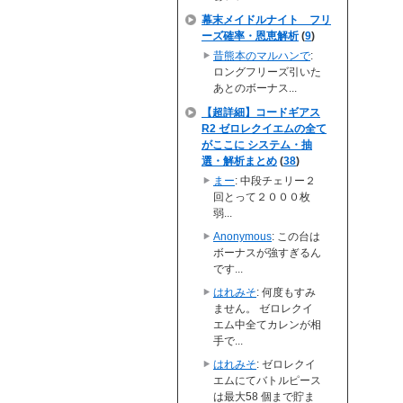
幕末メイドルナイト フリ
ーズ確率・恩恵解析
(
9
)
昔熊本のマルハンで
:
ロングフリーズ引いた
あとのボーナス...
【超詳細】コードギアス
R2 ゼロレクイエムの全て
がここに システム・抽
選・解析まとめ
(
38
)
まー
: 中段チェリー２
回とって２０００枚
弱...
Anonymous
: この台は
ボーナスが強すぎるん
です...
はれみそ
: 何度もすみ
ません。 ゼロレクイ
エム中全てカレンが相
手で...
はれみそ
: ゼロレクイ
エムにてバトルピース
は最大58 個まで貯ま