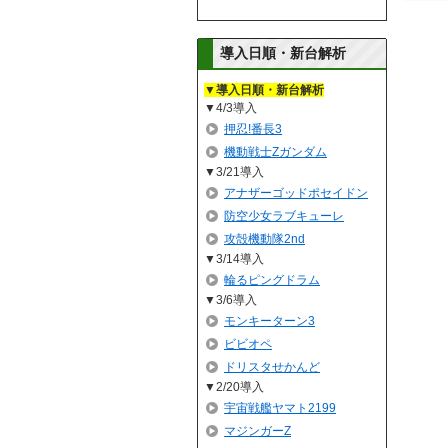
導入日順・新台解析
▼導入日順・新台解析
4/3導入
押忍!番長3
機動戦士Zガンダム
3/21導入
アナザーゴッドポセイドン
防空少女ラブキューレ
攻殻機動隊2nd
3/14導入
輪るピングドラム
3/6導入
モンキーターン3
ビビオペ
ドリスタせかんど
2/20導入
宇宙戦艦ヤマト2199
マジンガーZ