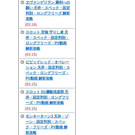
ヱヴァンゲリヲン 勝利への
願い 天井・スペック・設定
判別・ロングフリーズ 解析
攻略
(03.16)
スロット 牙狼 守りし者 天
井・スペック・設定判別・
ロングフリーズ・PV動画
解析攻略
(03.15)
ビビッドレッド・オペレー
ション 天井・設定判別・ス
ペック・ロングフリーズ・
PV動画 解析攻略
(03.15)
スロット G1優駿倶楽部 天
井・設定判別・ロングフリ
ーズ・PV動画 解析攻略
(03.15)
モンキーターン3 天井・ゾ
ーン・設定判別・スペッ
ク・フリーズ・PV動画 解
析攻略