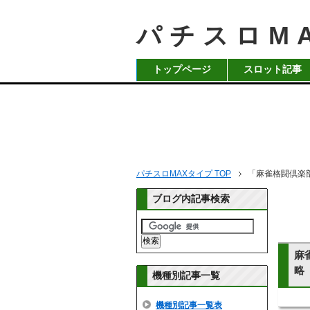
パチスロM
トップページ
スロット記事
パチスロMAXタイプ TOP
「麻雀格闘倶楽
ブログ内記事検索
麻
略
機種別記事一覧
機種別記事一覧表