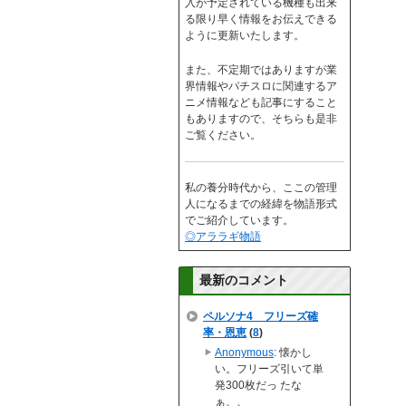
入が予定されている機種も出来
る限り早く情報をお伝えできる
ように更新いたします。
また、不定期ではありますが業
界情報やパチスロに関連するア
ニメ情報なども記事にすること
もありますので、そちらも是非
ご覧ください。
私の養分時代から、ここの管理
人になるまでの経緯を物語形式
でご紹介しています。
◎アララギ物語
最新のコメント
ペルソナ4 フリーズ確
率・恩恵
(
8
)
Anonymous
: 懐かし
い。フリーズ引いて単
発300枚だっ たな
ぁ、、