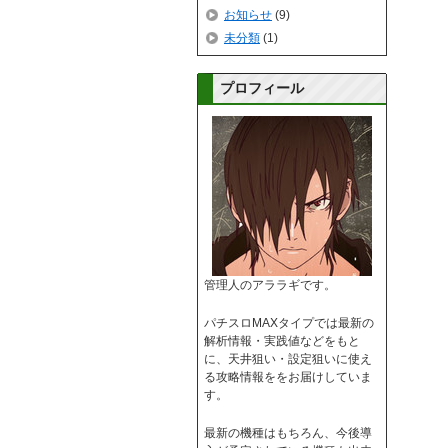
お知らせ
(9)
未分類
(1)
プロフィール
管理人のアララギです。
パチスロMAXタイプでは最新の
解析情報・実践値などをもと
に、天井狙い・設定狙いに使え
る攻略情報ををお届けしていま
す。
最新の機種はもちろん、今後導