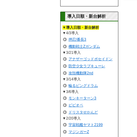
導入日順・新台解析
▼導入日順・新台解析
4/3導入
押忍!番長3
機動戦士Zガンダム
3/21導入
アナザーゴッドポセイドン
防空少女ラブキューレ
攻殻機動隊2nd
3/14導入
輪るピングドラム
3/6導入
モンキーターン3
ビビオペ
ドリスタせかんど
2/20導入
宇宙戦艦ヤマト2199
マジンガーZ