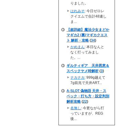
りました。
はれみそ
: 今日ゼロレ
クイエムで合計48連し
ま...
【超詳細】魔法少女まどか
マギカ2 (裏)マギカクエス
ト 解析・攻略
(
34
)
かめまん
: 本日なんと
なく打ってみまし
た。...
ギルティギア 天井恩恵＆
スペックヤメ時解析
(
3
)
ナカナカ
: 999g越えて
7g前兆で天井ART...
A-SLOT 偽物語 天井・ス
ペック・打ち方・設定判別
解析攻略
(
22
)
名無し
: 今更ながら打
っていますが、REG
後...