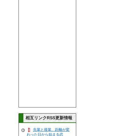
相互リンクRSS更新情報
先輩と後輩、距離が変
わった日から始まる恋