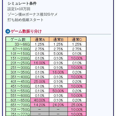
シミュレート条件
設定1×10万回
ゾーン後orボーナス後32Gヤメ
打ち始め低確スタート
ゲーム数振り分け