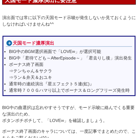
天国モード濃厚演出に要注意
演出面では常に以下の天国モード示唆が発生しないか見ておくように
しなければいけませんね^^
天国モード濃厚演出
BIG中のBGM選択画面で「LOVE∞」が選択可能
BIG中「君待てども～AfterEpisode～」「君去りし後」演出発生
ボーナス終了画面
⇒テンちゃん＆サクラ
⇒ラン＆弁天＆おユキ
通常時の連続演出『星エフェクト５連(虹)』
通常時７００Ｇハマり以上でボーナス＆ロングフリーズ発生時
BIG中の曲選択は忘れやすそうですが、モード示唆に絡んでくる重要
な演出のため、
ボタンポチポチして、「LOVE∞」を確認しましょう。
ボーナス終了画面のキャラについては、一度記事でまとめたので、こ
ちらをご覧ください(^^♪