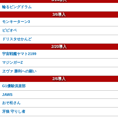
輪るピングドラム
3/6導入
モンキーターン3
ビビオペ
ドリスタせかんど
2/20導入
宇宙戦艦ヤマト2199
マジンガーZ
ヱヴァ 勝利への願い
2/6導入
G1優駿倶楽部
JAWS
おそ松さん
牙狼 守りし者