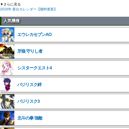
▼さらに見る
2016年 新台カレンダー【随時更新】
人気機種
エウレカセブンAO
牙狼 守りし者
シスタークエスト4
バジリスク絆
バジリスク3
北斗の拳 強敵
">