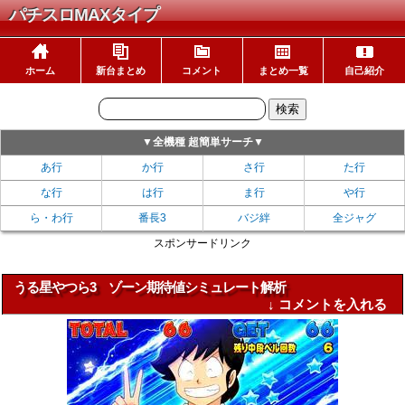
パチスロMAXタイプ
ホーム
新台まとめ
コメント
まとめ一覧
自己紹介
▼全機種 超簡単サーチ▼
あ行
か行
さ行
た行
な行
は行
ま行
や行
ら・わ行
番長3
バジ絆
全ジャグ
スポンサードリンク
うる星やつら3 ゾーン期待値シミュレート解析
↓ コメントを入れる