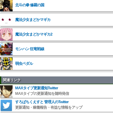
北斗の拳 修羅の国
">
魔法少女まどかマギカ
">
魔法少女まどかマギカ2
">
モンハン 狂竜戦線
弱虫ペダル
関連リンク
MAXタイプ更新通知Twitter
MAXタイプの更新通知を随時発信
すろぱちくえすと 管理人のTwitter
更新通知・稼働報告・有益な情報をアップ