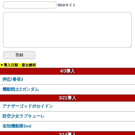
Webサイト
▼導入日順・新台解析
4/3導入
押忍!番長3
機動戦士Zガンダム
3/21導入
アナザーゴッドポセイドン
防空少女ラブキューレ
攻殻機動隊2nd
3/14導入