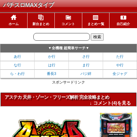
パチスロMAXタイプ
ホーム
新台まとめ
コメント
まとめ一覧
自己紹介
▼全機種 超簡単サーチ▼
あ行
か行
さ行
た行
な行
は行
ま行
や行
ら・わ行
番長3
バジ絆
全ジャグ
スポンサードリンク
アステカ 天井・ゾーン・フリーズ解析 完全攻略まとめ
↓ コメント(4)を見る