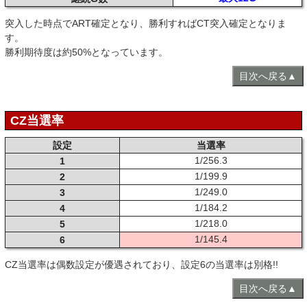
突入した時点でART確定となり、勝利すればCT突入確定となりま
す。
勝利期待度は約50%となっています。
目次へ戻る▲
CZ当選率
設定
当選率
1/256.3
1
1/199.9
2
1/249.0
3
1/184.2
4
1/218.0
5
1/145.4
6
CZ当選率は偶数設定が優遇されており、設定6の当選率は別格!!
目次へ戻る▲