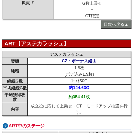
恩恵「
G数上乗せ
+
CT確定
目次へ戻る▲
ART【アステカラッシュ】
アステカラッシュ
CZ・ボーナス経由
契機
1.5枚
純増
(ボナ込み1.9枚)
1ｾｯﾄ50G
継続G数
約144.63G
平均継続G数
平均獲得枚
約354.41枚
数
成立役に応じて上乗せ・CT・モードアップ抽選を行
内容
う。
ART中のステージ