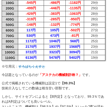
-545円
-486円
-1182円
29分
100G
-499円
-446円
-1135円
29分
200G
-429円
-383円
-1063円
28分
300G
-319円
-285円
-950円
28分
400G
-148円
-132円
-774円
28分
500G
117円
105円
-502円
27分
600G
530円
473円
-81円
26分
700G
1172円
1046円
568円
25分
800G
2170円
1937円
1568円
23分
900G
3722円
3323円
3094円
21分
1000G
6136円
5478円
5402円
19分
1100G
※引用元：
すろぱちくえすと
今話題となっているのが
「アステカの機械割詐称？」
です。
公式で掲載されている機械割は設定1で
【99.3%】
技術介入なしでこの数値は相当甘い部類です。
しかし、サイトセブンによると【B判定】となっており、99.3％であ
ればA判定はついても良いレベル。
ということで、機械割は【98.5％】や【97.5%】といった”噂”が流れ