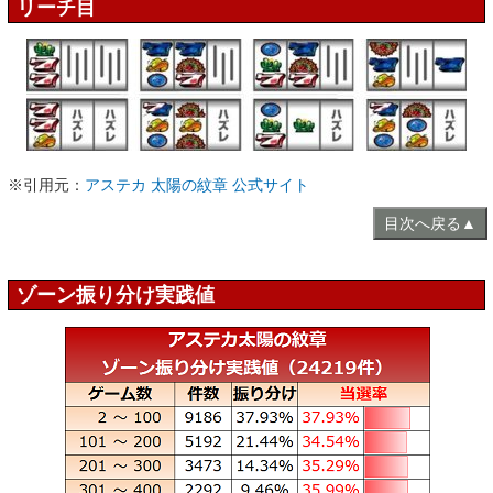
リーチ目
※引用元：
アステカ 太陽の紋章 公式サイト
目次へ戻る▲
ゾーン振り分け実践値