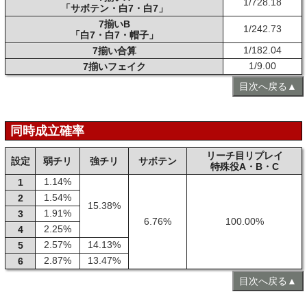
1/728.18
「サボテン・白7・白7」
7揃いB
1/242.73
「白7・白7・帽子」
1/182.04
7揃い合算
1/9.00
7揃いフェイク
目次へ戻る▲
同時成立確率
リーチ目リプレイ
設定
弱チリ
強チリ
サボテン
特殊役A・B・C
1.14%
1
1.54%
2
15.38%
1.91%
3
6.76%
100.00%
2.25%
4
2.57%
14.13%
5
2.87%
13.47%
6
目次へ戻る▲