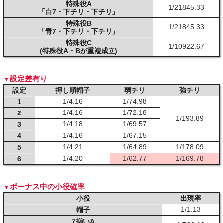
特殊役A
1/21845.33
「白7・下チリ・下チリ」
特殊役B
1/21845.33
「青7・下チリ・下チリ」
特殊役C
1/10922.67
(特殊役A・Bが重複成立)
設定差有り
設定
押し順帽子
弱チリ
強チリ
1/4.16
1/74.98
1
1/4.16
1/72.18
2
1/193.89
1/4.18
1/69.57
3
1/4.16
1/67.15
4
1/4.21
1/64.89
1/178.09
5
1/4.20
1/62.77
1/169.78
6
ボーナス中の小役確率
小役
出現率
1/1.13
帽子
7揃いA