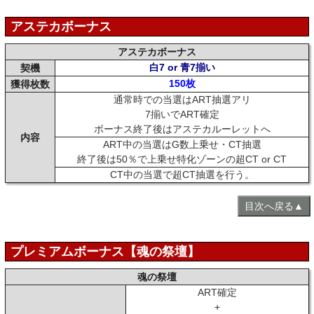
アステカボーナス
アステカボーナス
白7 or 青7揃い
契機
150枚
獲得枚数
通常時での当選はART抽選アリ
7揃いでART確定
ボーナス終了後はアステカルーレットへ
内容
ART中の当選はG数上乗せ・CT抽選
終了後は50％で上乗せ特化ゾーンの超CT or CT
CT中の当選で超CT抽選を行う。
目次へ戻る▲
プレミアムボーナス【魂の祭壇】
魂の祭壇
ART確定
+