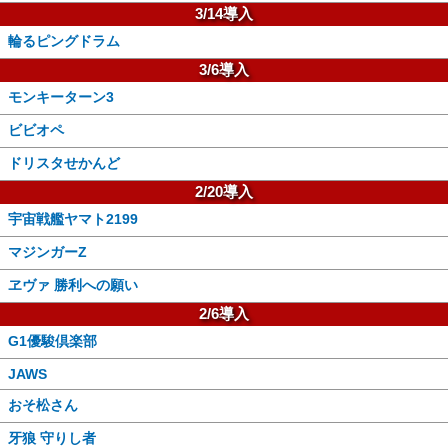
3/14導入
輪るピングドラム
3/6導入
モンキーターン3
ビビオペ
ドリスタせかんど
2/20導入
宇宙戦艦ヤマト2199
マジンガーZ
ヱヴァ 勝利への願い
2/6導入
G1優駿倶楽部
JAWS
おそ松さん
牙狼 守りし者