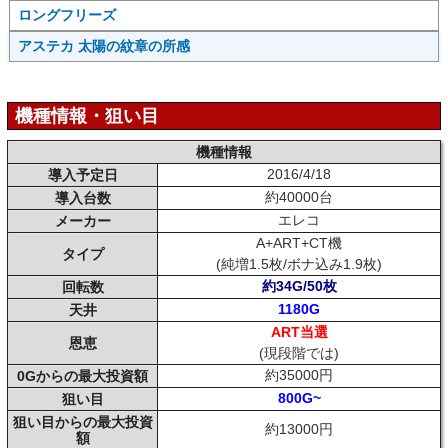
ロングフリーズ
アステカ 太陽の紋章の所感
機種情報・狙い目
機種情報
2016/4/18
導入予定日
約40000台
導入台数
エレコ
メーカー
A+ART+CT機
タイプ
(純増1.5枚/ボナ込み1.9枚)
約34G/50枚
回転数
1180G
天井
ART当選
恩恵
(現段階では)
約35000円
0Gからの最大投資額
800G~
狙い目
狙い目からの最大投資
約13000円
額