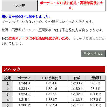
ボーナス・ART後に前兆・高確確認後にヤ
ヤメ時
メ。
狙い目を800G~に変更しました。
ゾーンも見当たらないため、やや慎重にいくべきと考えます。
荒野・石獣警戒エリア・壁画滞在中は様子を見た方が良さそうです。
特に
壁画ステージは本前兆期待度が高いため
、しっかりと回した方が
良いでしょう。
目次へ戻る▲
スペック
設定
ボーナス
ART初当たり
合成
機械割
1/344.9
1/494.6
1/203.2
98.5％
1
1/334.4
1/391.6
1/180.4
98.8％
2
1/324.4
1/472.1
1/192.3
101.0％
3
1/315.1
1/353.7
1/166.6
103.8％
4
1/306.2
1/387.4
1/171.0
106.0％
5