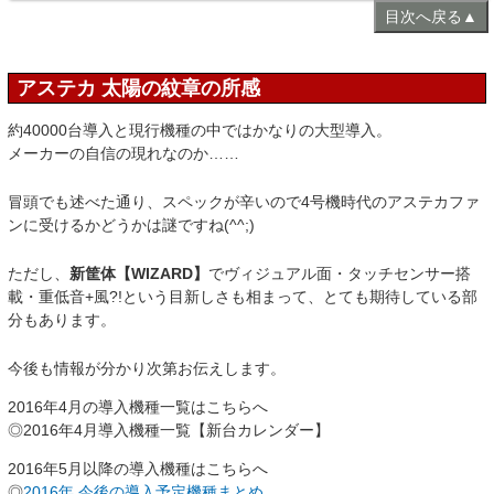
目次へ戻る▲
アステカ 太陽の紋章の所感
約40000台導入と現行機種の中ではかなりの大型導入。
メーカーの自信の現れなのか……
冒頭でも述べた通り、スペックが辛いので4号機時代のアステカファ
ンに受けるかどうかは謎ですね(^^;)
ただし、
新筐体【WIZARD】
でヴィジュアル面・タッチセンサー搭
載・重低音+風?!という目新しさも相まって、とても期待している部
分もあります。
今後も情報が分かり次第お伝えします。
2016年4月の導入機種一覧はこちらへ
◎2016年4月導入機種一覧【新台カレンダー】
2016年5月以降の導入機種はこちらへ
◎
2016年 今後の導入予定機種まとめ