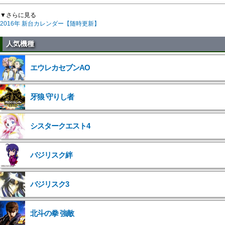
▼さらに見る
2016年 新台カレンダー【随時更新】
人気機種
エウレカセブンAO
牙狼 守りし者
シスタークエスト4
バジリスク絆
バジリスク3
北斗の拳 強敵
">