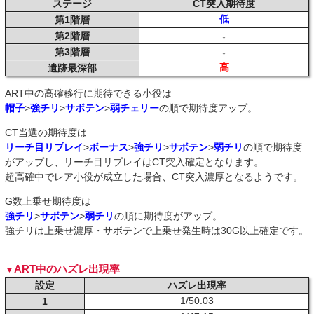
ステージ
CT突入期待度
低
第1階層
↓
第2階層
↓
第3階層
高
遺跡最深部
ART中の高確移行に期待できる小役は
帽子
>
強チリ
>
サボテン
>
弱チェリー
の順で期待度アップ。
CT当選の期待度は
リーチ目リプレイ
>
ボーナス
>
強チリ
>
サボテン
>
弱チリ
の順で期待度
がアップし、リーチ目リプレイはCT突入確定となります。
超高確中でレア小役が成立した場合、CT突入濃厚となるようです。
G数上乗せ期待度は
強チリ
>
サボテン
>
弱チリ
の順に期待度がアップ。
強チリは上乗せ濃厚・サボテンで上乗せ発生時は30G以上確定です。
ART中のハズレ出現率
設定
ハズレ出現率
1/50.03
1