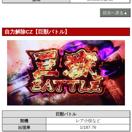
目次へ戻る▲
自力解除CZ【巨獣バトル】
巨獣バトル
レア小役など
契機
1/187.76
出現率