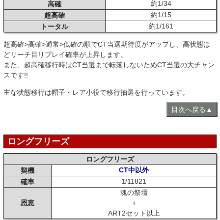
約1/34
高確
約1/15
超高確
約1/161
トータル
超高確>高確>通常>低確の順でCT当選期待度がアップし、高状態ほ
どリーチ目リプレイ確率が上昇します。
また、超高確移行時はCT当選まで転落しないためCT当選の大チャン
スです!!
主な状態移行は帽子・レア小役で移行抽選を行っています。
目次へ戻る▲
ロングフリーズ
ロングフリーズ
CT中以外
契機
1/11821
確率
魂の祭壇
恩恵
+
ART2セット以上