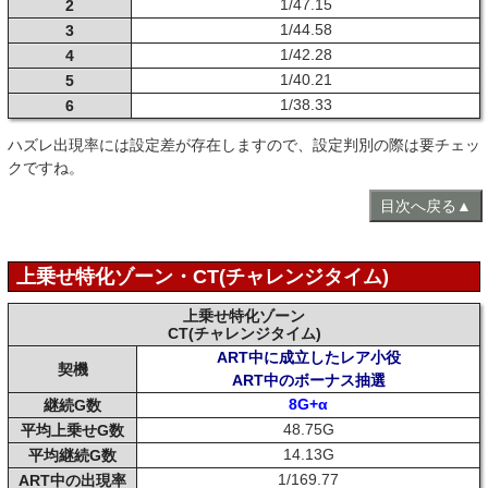
1/47.15
2
1/44.58
3
1/42.28
4
1/40.21
5
1/38.33
6
ハズレ出現率には設定差が存在しますので、設定判別の際は要チェッ
クですね。
目次へ戻る▲
上乗せ特化ゾーン・CT(チャレンジタイム)
上乗せ特化ゾーン
CT(チャレンジタイム)
ART中に成立したレア小役
契機
ART中のボーナス抽選
8G+α
継続G数
48.75G
平均上乗せG数
14.13G
平均継続G数
1/169.77
ART中の出現率