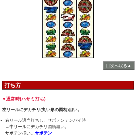
目次へ戻る▲
打ち方
通常時(ハサミ打ち)
左リールにデカチリ(丸い形の図柄)狙い。
右リール適当打ちし、サボテンテンパイ時
→中リールにデカチリ図柄狙い。
サボテン揃い…
サボテン