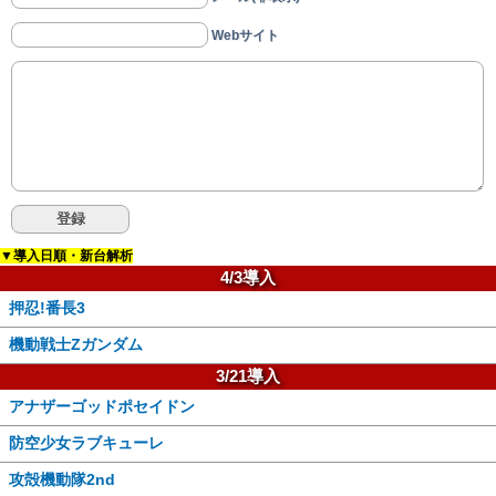
Webサイト
▼導入日順・新台解析
4/3導入
押忍!番長3
機動戦士Zガンダム
3/21導入
アナザーゴッドポセイドン
防空少女ラブキューレ
攻殻機動隊2nd