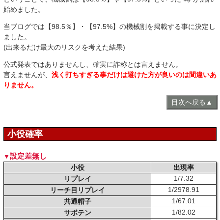
始めました。
当ブログでは【98.5％】・【97.5%】の機械割を掲載する事に決定し
ました。
(出来るだけ最大のリスクを考えた結果)
公式発表ではありませんし、確実に詐称とは言えません。
言えませんが、
浅く打ちすぎる事だけは避けた方が良いのは間違いあ
りません。
目次へ戻る▲
小役確率
設定差無し
小役
出現率
1/7.32
リプレイ
1/2978.91
リーチ目リプレイ
1/67.01
共通帽子
1/82.02
サボテン