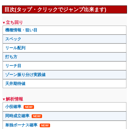
目次(タップ・クリックでジャンプ出来ます)
立ち回り
機種情報・狙い目
スペック
リール配列
打ち方
リーチ目
ゾーン振り分け実践値
天井期待値
解析情報
小役確率
NEW!
同時成立確率
NEW!
単独ボーナス確率
NEW!