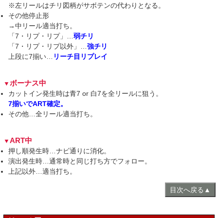
※左リールはチリ図柄がサボテンの代わりとなる。
その他停止形
→中リール適当打ち。
「7・リプ・リプ」…
弱チリ
「7・リプ・リプ以外」…
強チリ
上段に7揃い…
リーチ目リプレイ
ボーナス中
カットイン発生時は青7 or 白7を全リールに狙う。
7揃いでART確定。
その他…全リール適当打ち。
ART中
押し順発生時…ナビ通りに消化。
演出発生時…通常時と同じ打ち方でフォロー。
上記以外…適当打ち。
目次へ戻る▲