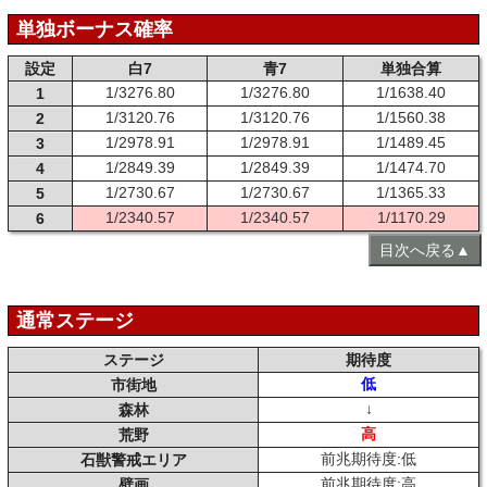
単独ボーナス確率
設定
白7
青7
単独合算
1/3276.80
1/3276.80
1/1638.40
1
1/3120.76
1/3120.76
1/1560.38
2
1/2978.91
1/2978.91
1/1489.45
3
1/2849.39
1/2849.39
1/1474.70
4
1/2730.67
1/2730.67
1/1365.33
5
1/2340.57
1/2340.57
1/1170.29
6
目次へ戻る▲
通常ステージ
ステージ
期待度
低
市街地
↓
森林
高
荒野
前兆期待度:低
石獣警戒エリア
前兆期待度:高
壁画