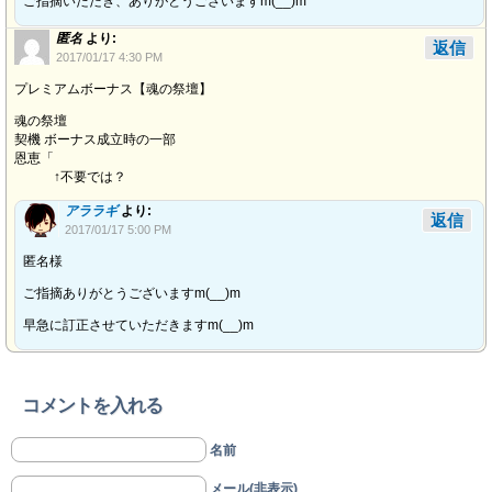
ご指摘いただき、ありがとうございますm(__)m
匿名
より:
返信
2017/01/17 4:30 PM
プレミアムボーナス【魂の祭壇】
魂の祭壇
契機 ボーナス成立時の一部
恩恵「
↑不要では？
アララギ
より:
返信
2017/01/17 5:00 PM
匿名様
ご指摘ありがとうございますm(__)m
早急に訂正させていただきますm(__)m
コメントを入れる
名前
メール(非表示)