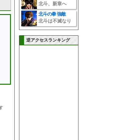
北斗、新章へ
">
北斗の拳 強敵
北斗は不滅なり
">
逆アクセスランキング
す