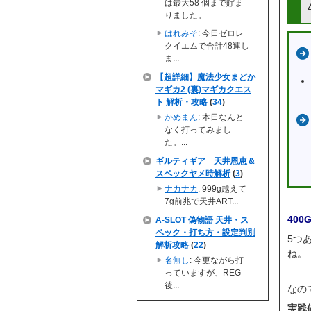
は最大58 個まで貯ま
りました。
はれみそ
: 今日ゼロレ
クイエムで合計48連し
ま...
【超詳細】魔法少女まどか
マギカ2 (裏)マギカクエス
ト 解析・攻略
(
34
)
かめまん
: 本日なんと
なく打ってみまし
た。...
ギルティギア 天井恩恵＆
スペックヤメ時解析
(
3
)
ナカナカ
: 999g越えて
7g前兆で天井ART...
40
A-SLOT 偽物語 天井・ス
ペック・打ち方・設定判別
5つ
解析攻略
(
22
)
ね。
名無し
: 今更ながら打
っていますが、REG
後...
なの
実践