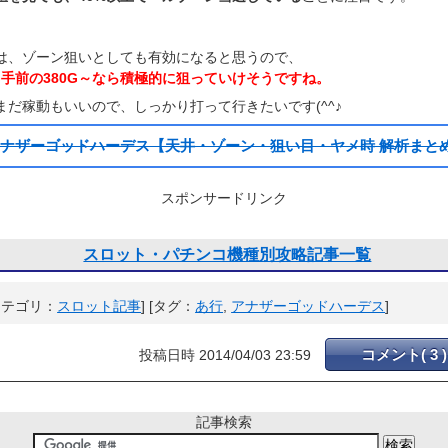
は、ゾーン狙いとしても有効になると思うので、
0G手前の380G～なら積極的に狙っていけそうですね。
まだ稼動もいいので、しっかり打って行きたいです(^^♪
ナザーゴッドハーデス【天井・ゾーン・狙い目・ヤメ時 解析まと
スポンサードリンク
スロット・パチンコ機種別攻略記事一覧
カテゴリ：
スロット記事
] [タグ：
あ行
,
アナザーゴッドハーデス
]
コメント( 3 )
投稿日時 2014/04/03 23:59
記事検索