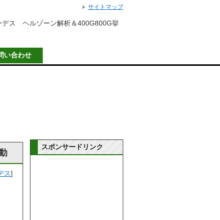
サイトマップ
デス ヘルゾーン解析＆400G800G挙
問い合わせ
スポンサードリンク
動
デス
]