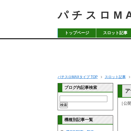
パチスロM
トップページ
スロット記事
パチスロMAXタイプ TOP
スロット記事
ブログ内記事検索
ア
［公開日
機種別記事一覧