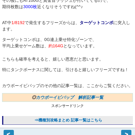
その後にもAT100Gと賞金首ラッシュが付いてくるので、
期待枚数は
3000枚
近くなりそうですね(^^♪
AT中
1/8192
で発生するフリーズからは、
ターゲットコンボ
に突入し
ます。
ターゲットコンボは、0G連上乗せ特化ゾーンで、
平均上乗せゲーム数は、
約164G
となっています。
こちらも確率を考えると、嬉しい恩恵だと思います。
特にタンクボーナスに関しては、引けると嬉しいフリーズですね！
カウボーイビバップのその他の記事一覧は、ここからご覧ください。
◎
カウボーイビバップ 解析記事一覧
スポンサードリンク
⇒機種別攻略まとめ 記事一覧はこちら
<
>