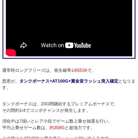
通常時ロングフリーズは、発生確率
1/65536
で、
恩恵が、
タンクボーナス+AT100G+賞金首ラッシュ突入確定
となりま
す。
タンクボーナスは、20G間継続するプレミアムボーナスで、
その間約1/4でコンボチャンスが発生します。
消化中は7揃いとレア小役でゲーム数上乗せ抽選を行い、
平均上乗せゲーム数は、
約358G
と超強力です。