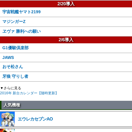
2/20導入
宇宙戦艦ヤマト2199
マジンガーZ
ヱヴァ 勝利への願い
2/6導入
G1優駿倶楽部
JAWS
おそ松さん
牙狼 守りし者
▼さらに見る
2016年 新台カレンダー【随時更新】
人気機種
エウレカセブンAO