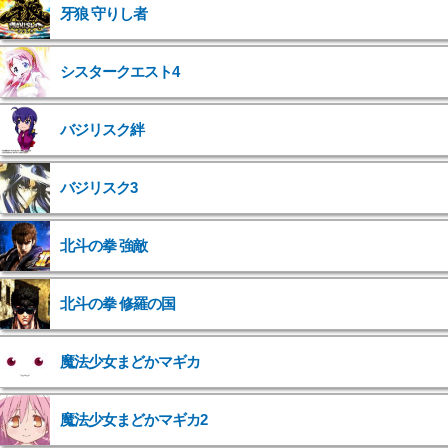
牙狼 守りし者
シスタークエスト4
バジリスク絆
バジリスク3
北斗の拳 強敵
">
北斗の拳 修羅の国
">
魔法少女まどかマギカ
">
魔法少女まどかマギカ2
">