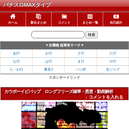
パチスロMAXタイプ
ホーム
新台まとめ
コメント
まとめ一覧
自己紹介
▼全機種 超簡単サーチ▼
あ行
か行
さ行
た行
な行
は行
ま行
や行
ら・わ行
番長3
バジ絆
全ジャグ
スポンサードリンク
カウボーイビバップ ロングフリーズ確率・恩恵・動画解析
↓ コメントを入れる