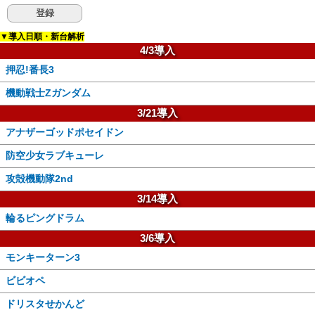
▼導入日順・新台解析
4/3導入
押忍!番長3
機動戦士Zガンダム
3/21導入
アナザーゴッドポセイドン
防空少女ラブキューレ
攻殻機動隊2nd
3/14導入
輪るピングドラム
3/6導入
モンキーターン3
ビビオペ
ドリスタせかんど