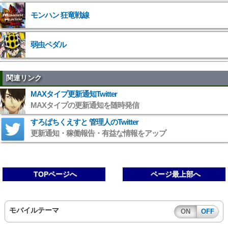
モンハン 狂竜戦線
弱虫ペダル
関連リンク
MAXタイプ更新通知Twitter
MAXタイプの更新通知を随時発信
すろぱちくえすと 管理人のTwitter
更新通知・稼働報告・有益な情報をアップ
TOPページへ
ページ最上部へ
モバイルテーマ
ON
OFF