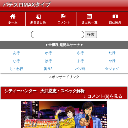
パチスロMAXタイプ
ホーム
新台まとめ
コメント
まとめ一覧
自己紹介
▼全機種 超簡単サーチ▼
あ行
か行
さ行
た行
な行
は行
ま行
や行
ら・わ行
番長3
バジ絆
全ジャグ
スポンサードリンク
シティーハンター 天井恩恵・スペック解析
↓ コメント(6)を見る