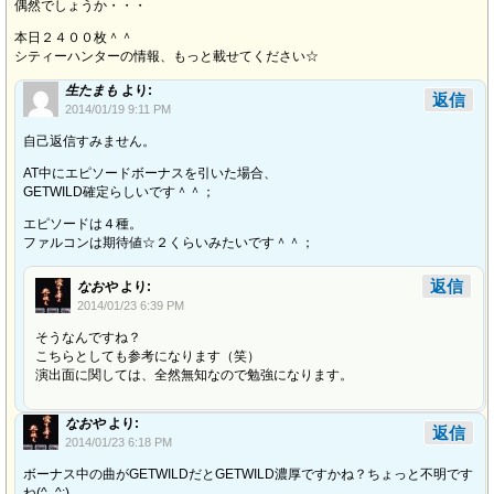
偶然でしょうか・・・
本日２４００枚＾＾
シティーハンターの情報、もっと載せてください☆
生たまも
より:
返信
2014/01/19 9:11 PM
自己返信すみません。
AT中にエピソードボーナスを引いた場合、
GETWILD確定らしいです＾＾；
エピソードは４種。
ファルコンは期待値☆２くらいみたいです＾＾；
返信
なおや
より:
2014/01/23 6:39 PM
そうなんですね？
こちらとしても参考になります（笑）
演出面に関しては、全然無知なので勉強になります。
なおや
より:
返信
2014/01/23 6:18 PM
ボーナス中の曲がGETWILDだとGETWILD濃厚ですかね？ちょっと不明です
ね(^_^;)