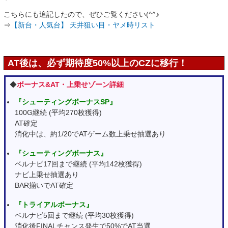
こちらにも追記したので、ぜひご覧ください(^^♪
⇒
【新台・人気台】 天井狙い目・ヤメ時リスト
AT後は、必ず期待度50%以上のCZに移行！
◆
ボーナス&AT・上乗せゾーン詳細
『シューティングボーナスSP』
100G継続 (平均270枚獲得)
AT確定
消化中は、約1/20でATゲーム数上乗せ抽選あり
『シューティングボーナス』
ベルナビ17回まで継続 (平均142枚獲得)
ナビ上乗せ抽選あり
BAR揃いでAT確定
『トライアルボーナス』
ベルナビ5回まで継続 (平均30枚獲得)
消化後FINALチャンス発生で50%でAT当選