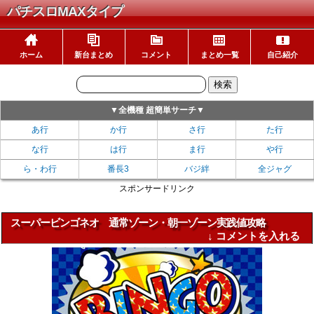
パチスロMAXタイプ
ホーム
新台まとめ
コメント
まとめ一覧
自己紹介
▼全機種 超簡単サーチ▼
あ行
か行
さ行
た行
な行
は行
ま行
や行
ら・わ行
番長3
バジ絆
全ジャグ
スポンサードリンク
スーパービンゴネオ 通常ゾーン・朝一ゾーン実践値攻略
↓ コメントを入れる