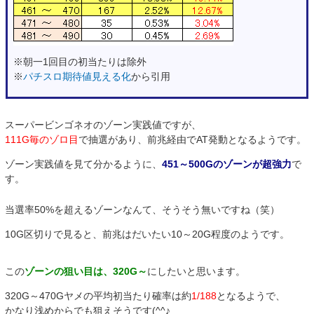
※朝一1回目の初当たりは除外
※
パチスロ期待値見える化
から引用
スーパービンゴネオのゾーン実践値ですが、
111G毎のゾロ目
で抽選があり、前兆経由でAT発動となるようです。
ゾーン実践値を見て分かるように、
451～500Gのゾーンが超強力
で
す。
当選率50%を超えるゾーンなんて、そうそう無いですね（笑）
10G区切りで見ると、前兆はだいたい10～20G程度のようです。
この
ゾーンの狙い目は、320G～
にしたいと思います。
320G～470Gヤメの平均初当たり確率は約
1/188
となるようで、
かなり浅めからでも狙えそうです(^^♪