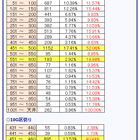
◎
10G区切り