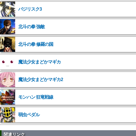
バジリスク3
北斗の拳 強敵
">
北斗の拳 修羅の国
">
魔法少女まどかマギカ
">
魔法少女まどかマギカ2
">
モンハン 狂竜戦線
弱虫ペダル
関連リンク