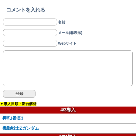
コメントを入れる
名前
メール(非表示)
Webサイト
▼導入日順・新台解析
4/3導入
押忍!番長3
機動戦士Zガンダム