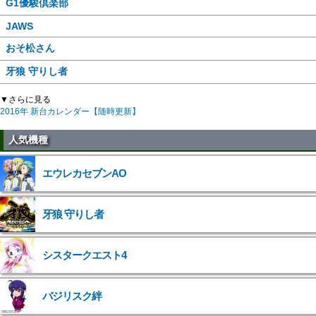
G1優駿倶楽部
JAWS
おそ松さん
牙狼 守りし者
▼さらに見る
2016年 新台カレンダー【随時更新】
人気機種
エウレカセブンAO
牙狼 守りし者
シスタークエスト4
バジリスク絆