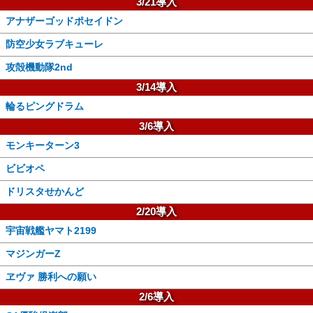
3/21導入
アナザーゴッドポセイドン
防空少女ラブキューレ
攻殻機動隊2nd
3/14導入
輪るピングドラム
3/6導入
モンキーターン3
ビビオペ
ドリスタせかんど
2/20導入
宇宙戦艦ヤマト2199
マジンガーZ
ヱヴァ 勝利への願い
2/6導入