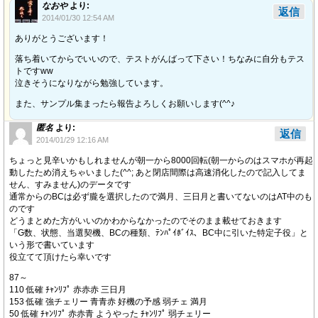
なおや
より:
返信
2014/01/30 12:54 AM
ありがとうございます！
落ち着いてからでいいので、テストがんばって下さい！ちなみに自分もテス
トですww
泣きそうになりながら勉強しています。
また、サンプル集まったら報告よろしくお願いします(^^♪
匿名
より:
返信
2014/01/29 12:16 AM
ちょっと見辛いかもしれませんが朝一から8000回転(朝一からのはスマホが再起
動したため消えちゃいました(^^; あと閉店間際は高速消化したので記入してま
せん、すみません)のデータです
通常からのBCは必ず朧を選択したので満月、三日月と書いてないのはAT中のも
のです
どうまとめた方がいいのかわからなかったのでそのまま載せておきます
「G数、状態、当選契機、BCの種類、ﾃﾝﾊﾟｲﾎﾞｲｽ、BC中に引いた特定子役」と
いう形で書いています
役立てて頂けたら幸いです
87～
110 低確 ﾁｬﾝﾘﾌﾟ 赤赤赤 三日月
153 低確 強チェリー 青青赤 好機の予感 弱チェ 満月
50 低確 ﾁｬﾝﾘﾌﾟ 赤赤青 ようやった ﾁｬﾝﾘﾌﾟ 弱チェリー