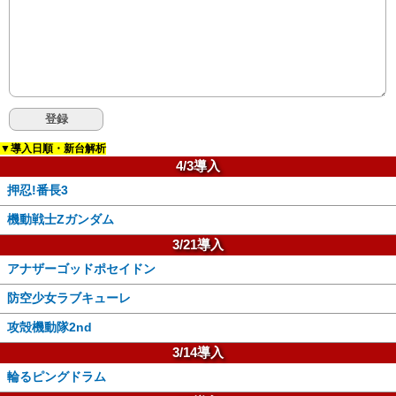
▼導入日順・新台解析
4/3導入
押忍!番長3
機動戦士Zガンダム
3/21導入
アナザーゴッドポセイドン
防空少女ラブキューレ
攻殻機動隊2nd
3/14導入
輪るピングドラム