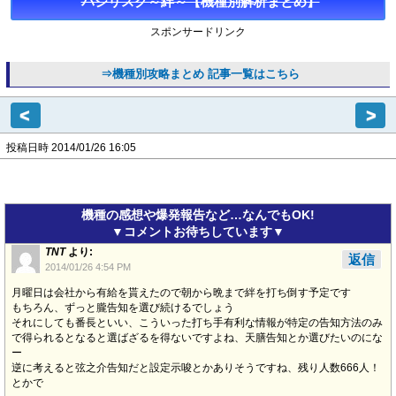
バジリスク～絆～【機種別解析まとめ】
スポンサードリンク
⇒機種別攻略まとめ 記事一覧はこちら
<
>
投稿日時 2014/01/26 16:05
機種の感想や爆発報告など…なんでもOK!
▼コメントお待ちしています▼
TNT
より:
返信
2014/01/26 4:54 PM
月曜日は会社から有給を貰えたので朝から晩まで絆を打ち倒す予定です
もちろん、ずっと朧告知を選び続けるでしょう
それにしても番長といい、こういった打ち手有利な情報が特定の告知方法のみ
で得られるとなると選ばざるを得ないですよね、天膳告知とか選びたいのにな
ー
逆に考えると弦之介告知だと設定示唆とかありそうですね、残り人数666人！
とかで