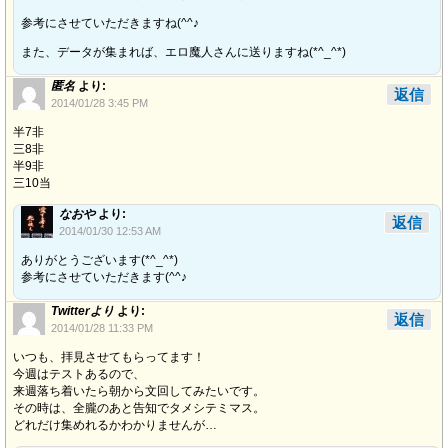
参考にさせていただきますね(^^♪
また、データが集まれば、エロ魔人さんに送りますね(*^_^*)
匿名
より:
返信
2014/01/28 3:45 PM
半7非
三8非
半9非
三10当
なおや
より:
返信
2014/01/30 12:53 AM
ありがとうございます(*^_^*)
参考にさせていただきます(^^♪
Twitterより
より:
返信
2014/01/28 11:33 PM
いつも、拝見させてもらってます！
今週はテストあるので、
来週落ち着いたら朝から文回してみたいです。
その時は、全朧のあと告知でタメシテミマス。
どれだけ集めれるかわかりませんが…