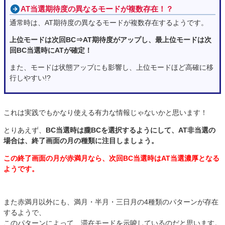
AT当選期待度の異なるモードが複数存在！？
通常時は、AT期待度の異なるモードが複数存在するようです。
上位モードは次回BC⇒AT期待度がアップし、最上位モードは次
回BC当選時にATが確定！
また、モードは状態アップにも影響し、上位モードほど高確に移
行しやすい!?
これは実践でもかなり使える有力な情報じゃないかと思います！
とりあえず、
BC当選時は朧BCを選択するようにして、AT非当選の
場合は、終了画面の月の種類に注目しましょう。
この終了画面の月が赤満月なら、次回BC当選時はAT当選濃厚となる
ようです。
また赤満月以外にも、満月・半月・三日月の4種類のパターンが存在
するようで、
このパターンによって、滞在モードを示唆しているのだと思います。