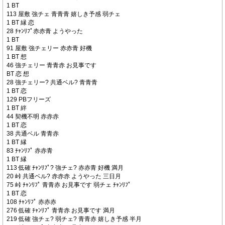
1 BT
113 屋敷 強チェ 青青青 嬉しき予感 弱チェ
1 BT 縁 恋
28 ﾁｬﾝﾘﾌﾟ赤赤青 ようやった
1 BT
91 屋敷 強チェリー 赤赤青 好機
1 BT 想
46 強チェリー 青青赤 お見事です
BT 恋 想
28 強チェリー? 共通ベル? 青青青
1 BT 恋
129 PBフリーズ
1 BT 絆
44 契機不明 赤赤赤
1 BT 恋
38 共通ベル 青青赤
1 BT 縁
83 ﾁｬﾝﾘﾌﾟ 赤赤青
1 BT 縁
113 低確 ﾁｬﾝﾘﾌﾟ? 強チェ? 赤赤青 好機 満月
20 峠 共通ベル? 赤赤赤 ようやった 三日月
75 峠 ﾁｬﾝﾘﾌﾟ 青青赤 お見事です 弱チェ ﾁｬﾝﾘﾌﾟ
1 BT 恋
108 ﾁｬﾝﾘﾌﾟ 赤赤赤
276 低確 ﾁｬﾝﾘﾌﾟ 青青赤 お見事です 満月
219 低確 強チェ? 弱チェ? 青青赤 嬉しき予感 半月