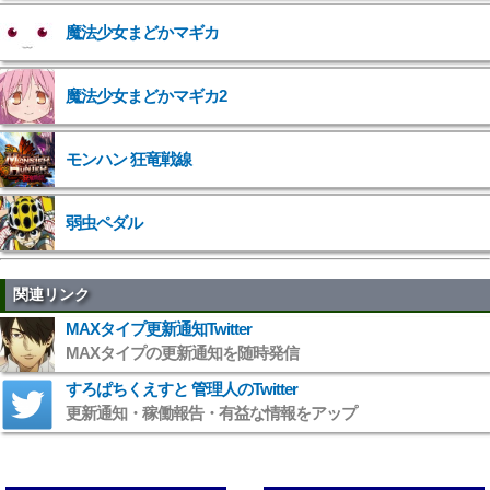
魔法少女まどかマギカ
">
魔法少女まどかマギカ2
">
モンハン 狂竜戦線
弱虫ペダル
関連リンク
MAXタイプ更新通知Twitter
MAXタイプの更新通知を随時発信
すろぱちくえすと 管理人のTwitter
更新通知・稼働報告・有益な情報をアップ