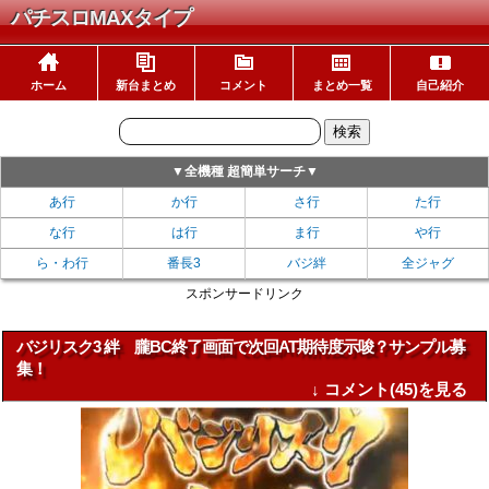
パチスロMAXタイプ
ホーム
新台まとめ
コメント
まとめ一覧
自己紹介
▼全機種 超簡単サーチ▼
あ行
か行
さ行
た行
な行
は行
ま行
や行
ら・わ行
番長3
バジ絆
全ジャグ
スポンサードリンク
バジリスク3 絆 朧BC終了画面で次回AT期待度示唆？サンプル募
集！
↓ コメント(45)を見る