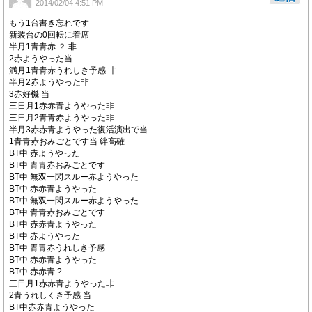
2014/02/04 4:51 PM
もう1台書き忘れです
新装台の0回転に着席
半月1青青赤 ？ 非
2赤ようやった当
満月1青青赤うれしき予感 非
半月2赤ようやった非
3赤好機 当
三日月1赤赤青ようやった非
三日月2青青赤ようやった非
半月3赤赤青ようやった復活演出で当
1青青赤おみごとです当 絆高確
BT中 赤ようやった
BT中 青青赤おみごとです
BT中 無双一閃スルー赤ようやった
BT中 赤赤青ようやった
BT中 無双一閃スルー赤ようやった
BT中 青青赤おみごとです
BT中 赤赤青ようやった
BT中 赤ようやった
BT中 青青赤うれしき予感
BT中 赤赤青ようやった
BT中 赤赤青 ?
三日月1赤赤青ようやった非
2青うれしくき予感 当
BT中赤赤青ようやった