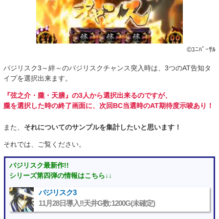
©ﾕﾆﾊﾞｰｻﾙ
バジリスク3～絆～のバジリスクチャンス突入時は、3つのAT告知タ
イプを選択出来ます。
『弦之介・朧・天膳』の3人から選択出来るのですが、
朧を選択した時の終了画面に、次回BC当選時のAT期待度示唆あり！
また、
それについてのサンプルを集計したいと思います！
それでは、ご覧ください。
バジリスク最新作!!
シリーズ第四弾の情報はこちら↓↓
バジリスク3
11月28日導入!!天井G数:1200G(未確定)
“>