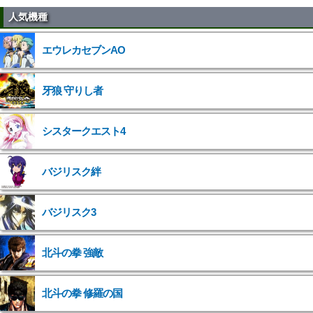
人気機種
エウレカセブンAO
牙狼 守りし者
シスタークエスト4
バジリスク絆
バジリスク3
北斗の拳 強敵
">
北斗の拳 修羅の国
">