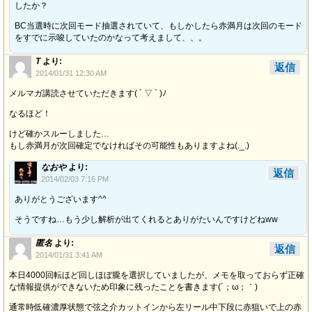
したか？
BC当選時に次回モード抽選されていて、もしかしたら赤満月は次回のモード
をすでに示唆していたのかなって考えまして、、。
T
より:
返信
2014/01/31 12:30 AM
メルマガ講読させていただきます( ´ ▽ ` )ﾉ
なるほど！
けど確かスルーしました…
もし赤満月が次回確定でなければその可能性もありますよね(._.)
なおや
より:
返信
2014/02/03 7:16 PM
ありがとうございます^^
そうですね…もう少し解析が出てくれるとありがたいんですけどねww
匿名
より:
返信
2014/01/31 3:41 AM
本日4000回転ほど回しほぼ朧を選択していましたが、メモを取っておらず正確
な情報提供ができないため印象に残ったことを書きます(´；ω；｀)
通常時低確濃厚状態で弦之介カットインから左リール中下段に赤狙いで上の赤