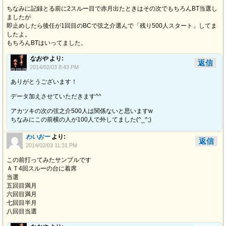
ちなみに記録とる前に2スルー目で赤月出たときはその次でもちろんBT当選し
ましたが
即止めしたら後任が1回目のBCで弦之介選んで「残り500人スタート」してま
したよ。
もちろんBTはいってました。
なおや
より:
返信
2014/02/03 8:43 PM
ありがとうございます！
データ加えさせていただきます^^
アカツキの次の弦之介500人は関係ないと思いますw
ちなみにこの前横の人が100人で外してました(^_^;)
わいおー
より:
返信
2014/02/03 11:31 PM
この前打ってみたサンプルです
ＡＴ4回スルーの台に着席
当選
五回目満月
六回目満月
七回目半月
八回目当選