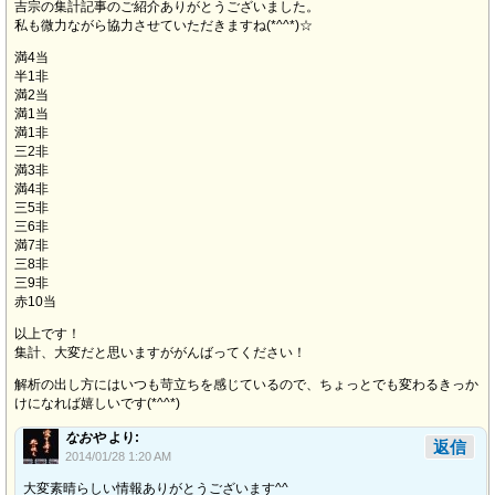
吉宗の集計記事のご紹介ありがとうございました。
私も微力ながら協力させていただきますね(*^^*)☆
満4当
半1非
満2当
満1当
満1非
三2非
満3非
満4非
三5非
三6非
満7非
三8非
三9非
赤10当
以上です！
集計、大変だと思いますががんばってください！
解析の出し方にはいつも苛立ちを感じているので、ちょっとでも変わるきっか
けになれば嬉しいです(*^^*)
なおや
より:
返信
2014/01/28 1:20 AM
大変素晴らしい情報ありがとうございます^^