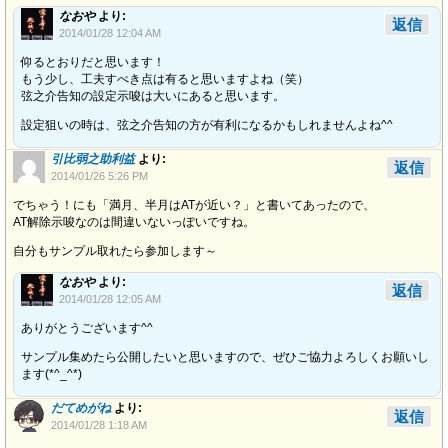
なおや
より:
返信
2014/01/28 12:04 AM
仰るとおりだと思います！
もう少し、工夫すべき点は有ると思いますよね（笑）
弦之介告知の設定示唆は大いにあると思います。
設定狙いの時は、弦之介告知の方が有利になるかもしれませんよね^^
引比弱之助利益
より:
返信
2014/01/26 5:26 PM
でちゃう！にも「満月、半月はATが近い？」と書いてあったので、
AT解除示唆なのは間違いないっぽいですね。
自分もサンプル取れたら参加します～
なおや
より:
返信
2014/01/28 12:05 AM
ありがとうございます^^
サンプル集めたら公開したいと思いますので、ぜひご協力よろしくお願いし
ます(*^_^*)
だてめがね
より:
返信
2014/01/28 1:18 AM