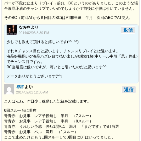
バーが下段に止まりリプレイ→前兆→BCというのがありました。このような場
合液晶矛盾のチャンリプでいいのでしょうか？前後に小役は引いていません。
そのBC（前回ATから５回目のBC)はAT非当選 半月 次回のBCでAT突入。
なおや
より:
返信
2014/02/03 8:30 PM
少しでも教えて頂けると嬉しいです(*^_^*)
それｈチャンス目だと思います、チャンスリプレイとは違います。
液晶好機揃いor液晶ハズレ目で払い出しが0枚or1枚(中リール中段「思」停止)
でチャンス目ですね。
BC当選度は低いですが、薄いとこ引いたのだと思います^^
データありがとうございます(^^♪
都路
より:
返信
2014/02/01 12:35 AM
こんばんわ。昨日少し稼動した記録を記載します。
6回スルー台に着席
青青赤 お見事 レア子役無し 半月 （7スルー）
青青赤 お見事 レア子役無し 半月 （8スルー）
青青赤 うれしい予感 強ﾁｪ1弱ﾁｪ1 満月 「まだです」でBT当選
青青赤 お見事 ベル 満月 （1スルー）
ここで止めたけどもう1回スルーして3回目にBTはいってました。