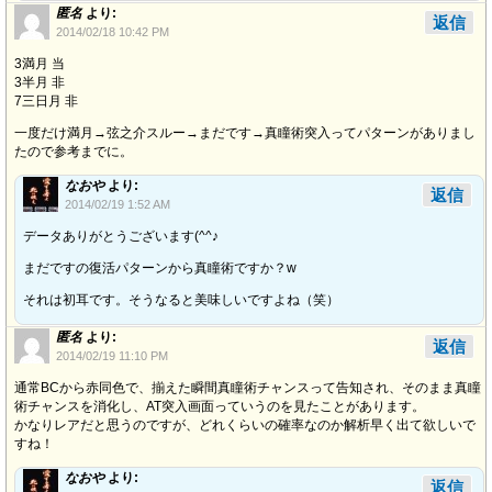
匿名
より:
返信
2014/02/18 10:42 PM
3満月 当
3半月 非
7三日月 非
一度だけ満月→弦之介スルー→まだです→真瞳術突入ってパターンがありまし
たので参考までに。
なおや
より:
返信
2014/02/19 1:52 AM
データありがとうございます(^^♪
まだですの復活パターンから真瞳術ですか？w
それは初耳です。そうなると美味しいですよね（笑）
匿名
より:
返信
2014/02/19 11:10 PM
通常BCから赤同色で、揃えた瞬間真瞳術チャンスって告知され、そのまま真瞳
術チャンスを消化し、AT突入画面っていうのを見たことがあります。
かなりレアだと思うのですが、どれくらいの確率なのか解析早く出て欲しいで
すね！
なおや
より:
返信