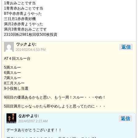
1青おみごとです当
1青青赤おみごとです当
BT中赤赤青ようやった
三日月1赤赤青好機
満月2赤赤青ようやった
満月3青青赤おみごとです
2310回転2981枚回収500枚投資
ワック
より:
返信
2014/02/04 6:53 PM
AT４回スルー台
5満スルー
6満スルー
7満スルー
8三月スルー
9小役無し当選
9回目の優遇あるかもと思い、もう一周！スルー・・・やめ！
5回目満月じゃなっかたら即やめしようと思ってたのに・・・
なおや
より:
返信
2014/02/07 2:27 AM
データありがとうございます！！