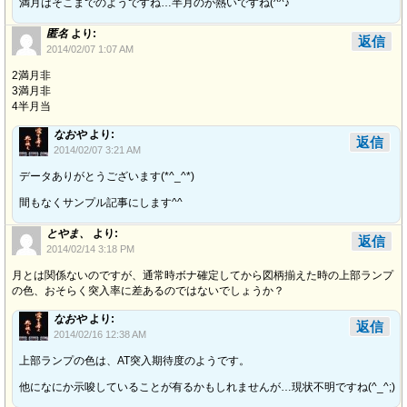
満月はそこまでのようですね…半月のが熱いですね(^^♪
匿名
より:
返信
2014/02/07 1:07 AM
2満月非
3満月非
4半月当
なおや
より:
返信
2014/02/07 3:21 AM
データありがとうございます(*^_^*)
間もなくサンプル記事にします^^
とやま、
より:
返信
2014/02/14 3:18 PM
月とは関係ないのですが、通常時ボナ確定してから図柄揃えた時の上部ランプ
の色、おそらく突入率に差あるのではないでしょうか？
なおや
より:
返信
2014/02/16 12:38 AM
上部ランプの色は、AT突入期待度のようです。
他になにか示唆していることが有るかもしれませんが…現状不明ですね(^_^;)