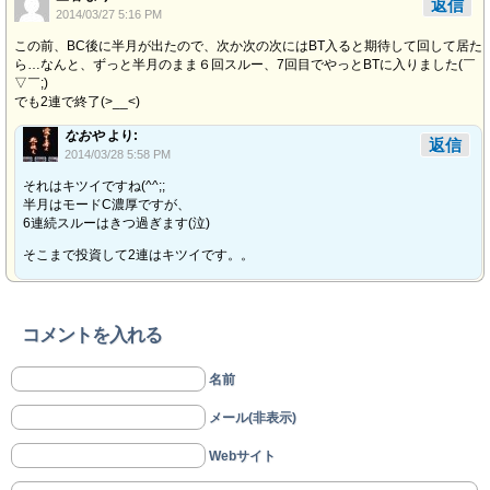
返信
2014/03/27 5:16 PM
この前、BC後に半月が出たので、次か次の次にはBT入ると期待して回して居た
ら…なんと、ずっと半月のまま６回スルー、7回目でやっとBTに入りました(￣
▽￣;)
でも2連で終了(>__<)
なおや
より:
返信
2014/03/28 5:58 PM
それはキツイですね(^^;;
半月はモードC濃厚ですが、
6連続スルーはきつ過ぎます(泣)
そこまで投資して2連はキツイです。。
コメントを入れる
名前
メール(非表示)
Webサイト