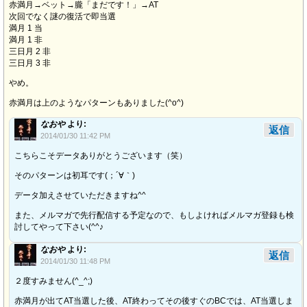
赤満月→ベット→朧「まだです！」→AT
次回でなく謎の復活で即当選
満月 1 当
満月 1 非
三日月 2 非
三日月 3 非
やめ。
赤満月は上のようなパターンもありました(^o^)
なおや
より:
返信
2014/01/30 11:42 PM
こちらこそデータありがとうございます（笑）
そのパターンは初耳です(；´∀｀)
データ加えさせていただきますね^^
また、メルマガで先行配信する予定なので、もしよければメルマガ登録も検
討してやって下さい(^^♪
なおや
より:
返信
2014/01/30 11:48 PM
２度すみません(^_^;)
赤満月が出てAT当選した後、AT終わってその後すぐのBCでは、AT当選しま