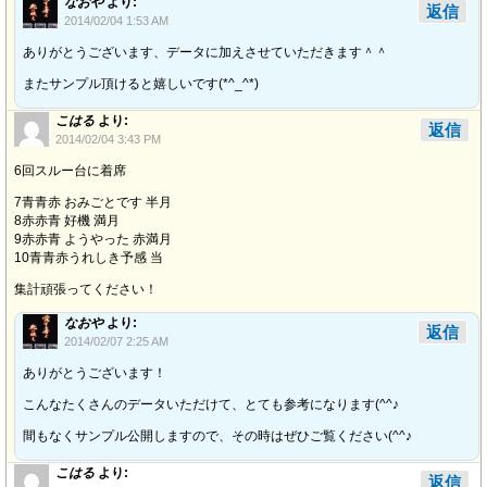
なおや
より:
返信
2014/02/04 1:53 AM
ありがとうございます、データに加えさせていただきます＾＾
またサンプル頂けると嬉しいです(*^_^*)
こはる
より:
返信
2014/02/04 3:43 PM
6回スルー台に着席
7青青赤 おみごとです 半月
8赤赤青 好機 満月
9赤赤青 ようやった 赤満月
10青青赤うれしき予感 当
集計頑張ってください！
なおや
より:
返信
2014/02/07 2:25 AM
ありがとうございます！
こんなたくさんのデータいただけて、とても参考になります(^^♪
間もなくサンプル公開しますので、その時はぜひご覧ください(^^♪
こはる
より:
返信