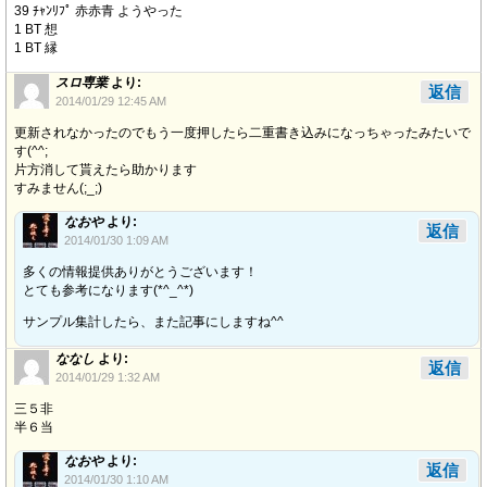
39 ﾁｬﾝﾘﾌﾟ 赤赤青 ようやった
1 BT 想
1 BT 縁
スロ専業
より:
返信
2014/01/29 12:45 AM
更新されなかったのでもう一度押したら二重書き込みになっちゃったみたいで
す(^^;
片方消して貰えたら助かります
すみません(;_;)
なおや
より:
返信
2014/01/30 1:09 AM
多くの情報提供ありがとうございます！
とても参考になります(*^_^*)
サンプル集計したら、また記事にしますね^^
ななし
より:
返信
2014/01/29 1:32 AM
三５非
半６当
なおや
より:
返信
2014/01/30 1:10 AM