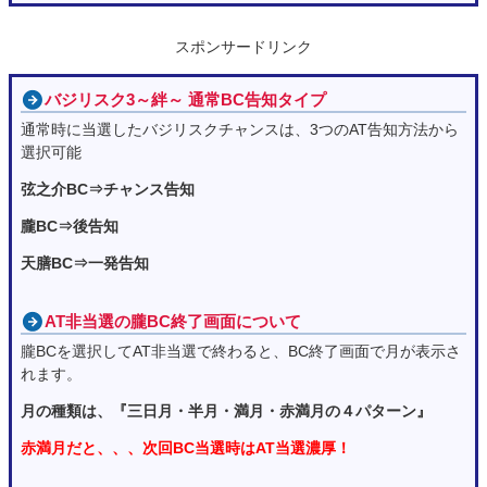
スポンサードリンク
バジリスク3～絆～ 通常BC告知タイプ
通常時に当選したバジリスクチャンスは、3つのAT告知方法から
選択可能
弦之介BC⇒チャンス告知
朧BC⇒後告知
天膳BC⇒一発告知
AT非当選の朧BC終了画面について
朧BCを選択してAT非当選で終わると、BC終了画面で月が表示さ
れます。
月の種類は、『三日月・半月・満月・赤満月の４パターン』
赤満月だと、、、次回BC当選時はAT当選濃厚！