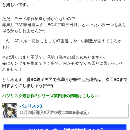
と嬉しいです。
ただ、モード移行契機が分からないので、
赤満月でAT非当選→次回BC終了時三日月、といったパターンもあり
得るかもしれません(^^;;
また、ATスルー回数によってAT当選しやすい回数が見えてくるか
も!?
その辺りはまだ不明で、見切り発車の感じもありますが、
先にサンプルを集めておく事で、何か有効な立ち回りに繋がるかもし
れません！
とりあえず、
朧BC終了画面で赤満月が発生した場合は、次回BCまで
回すようにしましょう(*^^*)
バジリスク最新作!!シリーズ第四弾の情報はこちら↓↓
バジリスク3
11月28日導入!!天井G数:1200G(未確定)
“>