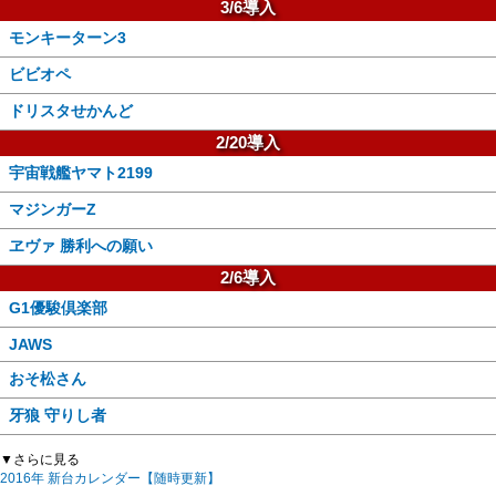
3/6導入
モンキーターン3
ビビオペ
ドリスタせかんど
2/20導入
宇宙戦艦ヤマト2199
マジンガーZ
ヱヴァ 勝利への願い
2/6導入
G1優駿倶楽部
JAWS
おそ松さん
牙狼 守りし者
▼さらに見る
2016年 新台カレンダー【随時更新】