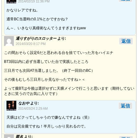
2014/02/19 11:36 PM
かなりレアですね。
通常BC当選時の0.1%とかですかね？
ん～、いきなり真瞳術なんてうますぎますねww
通りすがりのスロッター
より:
返信
2014/03/20 8:17 PM
この間おそらく設定6だと思われる台を捨てていった方をハイエナ
BT3回以内に必ず当選していた台で実践したところ
三日月でも次回AT当選しました。（終了一回目のBC）
その後もむしろ三日月しか見なかったですね＞＜
よって朧BTは今後は選択せずに天膳メインで行こうと思います（期待してない
ときに笑うのでお気に入りです）
なおや
より:
返信
2014/03/24 2:29 AM
天膳はビクってしちゃうので嫌なんですよね（笑）
自分は完全朧ですね！半月しっかり見れるので。
匿名
より: