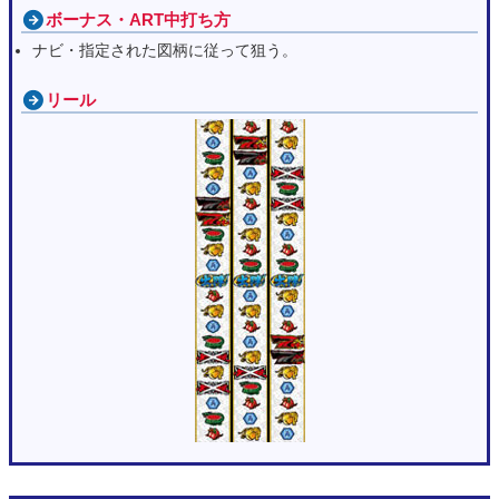
ボーナス・ART中打ち方
ナビ・指定された図柄に従って狙う。
リール