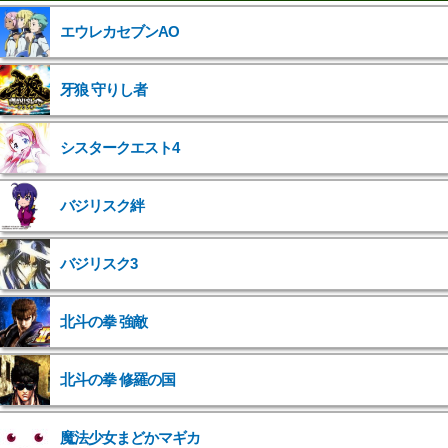
エウレカセブンAO
牙狼 守りし者
シスタークエスト4
バジリスク絆
バジリスク3
北斗の拳 強敵
">
北斗の拳 修羅の国
">
魔法少女まどかマギカ