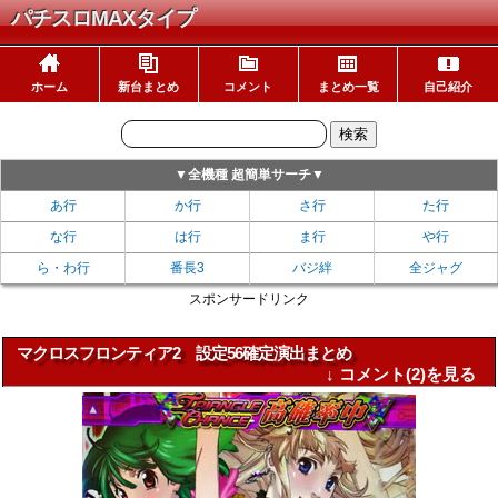
パチスロMAXタイプ
ホーム
新台まとめ
コメント
まとめ一覧
自己紹介
▼全機種 超簡単サーチ▼
あ行
か行
さ行
た行
な行
は行
ま行
や行
ら・わ行
番長3
バジ絆
全ジャグ
スポンサードリンク
マクロスフロンティア2 設定56確定演出まとめ
↓ コメント(2)を見る