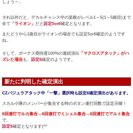
しょう～。
それ以外だと、デカルチャンス中の楽曲がレベル1～5(1～5曲目)まで
全て
「ライオン」
だと
設定5or6
確定となります。
またどうやら1曲目がライオンの場合でも設定5or6確定のようです
ね。
そして、ボーナス期待度100%の連続演出
「マクロスアタック」がハ
ズレた場合
も、
設定6
確定のようです。
新たに判明した確定演出
CZバジュラアタック中「一撃」選択時も設定6確定演出があります。
スカル小隊のメンバーが集合する時のボタン連打回数で設定示唆！
6回連打でルカ集合→6回連打でミシェル集合→6回連打でアルト集合
で、
設定6
確定となります(^^ゞ