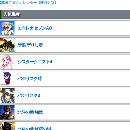
2016年 新台カレンダー【随時更新】
人気機種
エウレカセブンAO
牙狼 守りし者
シスタークエスト4
バジリスク絆
バジリスク3
北斗の拳 強敵
">
北斗の拳 修羅の国