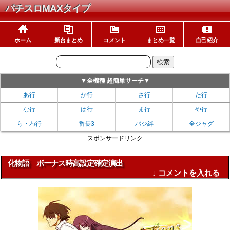
パチスロMAXタイプ
ホーム
新台まとめ
コメント
まとめ一覧
自己紹介
▼全機種 超簡単サーチ▼
あ行
か行
さ行
た行
な行
は行
ま行
や行
ら・わ行
番長3
バジ絆
全ジャグ
スポンサードリンク
化物語 ボーナス時高設定確定演出
↓ コメントを入れる