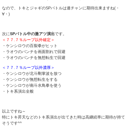
なので、トキとジャギのSPバトルは連チャンに期待出来ますね(・
∀・)
次に
SPバトル中の激アツ演出
です。
＜７７.７％ループ以外確定＞
・ケンシロウの百裂拳がヒット
・ラオウのパンチを画面割れで回避
・ラオウのパンチを無想転生で回避
＜７７.７％ループ以外濃厚＞
・ケンシロウが北斗剛掌波を放つ
・ケンシロウが無想転生をする
・ケンシロウが南斗水鳥拳を使う
・トキ系演出全般
以上ですね～
特にトキ昇天などのトキ系演出が出てきた時は高継続率に期待が持て
そうです^^