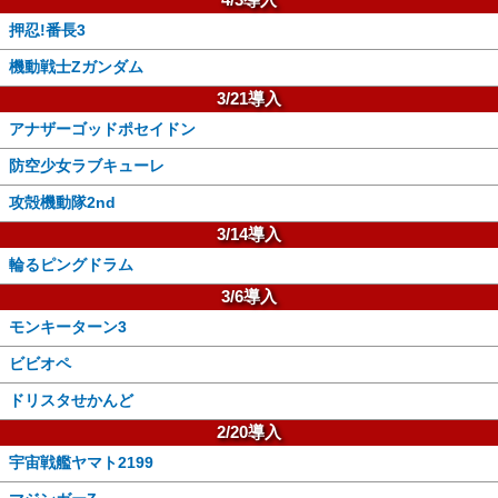
押忍!番長3
機動戦士Zガンダム
3/21導入
アナザーゴッドポセイドン
防空少女ラブキューレ
攻殻機動隊2nd
3/14導入
輪るピングドラム
3/6導入
モンキーターン3
ビビオペ
ドリスタせかんど
2/20導入
宇宙戦艦ヤマト2199