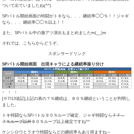
ついて出ていましたね(^^)
SPバトル開始画面の特闘がトキなら、、、継続率◯◯％！！ジャギ
なら、、、継続率◯◯％以上！！
また、SPバトル中の激アツ演出もまとめましたm(__)m
それでは、こちらからどうぞ。
スポンサードリンク
SPバトル開始画面 出現キャラによる継続率振り分け
↑ ↑ ↑
[※7/13追記]上記の表の？％継続は、８０％継続ということが判明し
ました。
トキ特闘ならSPバトル９０％ループ確定、ジャギ特闘なら
７７．
７％ループ以外
８０％ループ以上確定ですね^^
ケンシロウとラオウ特闘ならどの継続率もあり得ますね～