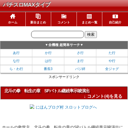
パチスロMAXタイプ
ホーム
新台まとめ
コメント
まとめ一覧
自己紹介
▼全機種 超簡単サーチ▼
あ行
か行
さ行
た行
な行
は行
ま行
や行
ら・わ行
番長3
バジ絆
全ジャグ
スポンサードリンク
北斗の拳 転生の章 SPバトル継続率示唆演出
↓ コメント(4)を見る
ホールの救世主、北斗の拳 転生の章のSPバトル継続率示唆演出に