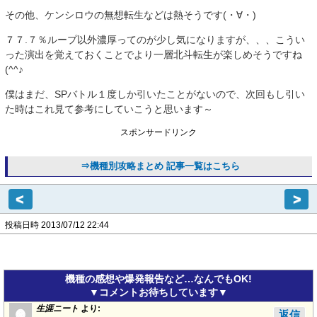
その他、ケンシロウの無想転生などは熱そうです(・∀・)
７７.７％ループ以外濃厚ってのが少し気になりますが、、、こうい
った演出を覚えておくことでより一層北斗転生が楽しめそうですね
(^^♪
僕はまだ、SPバトル１度しか引いたことがないので、次回もし引い
た時はこれ見て参考にしていこうと思います～
スポンサードリンク
⇒機種別攻略まとめ 記事一覧はこちら
<
>
投稿日時 2013/07/12 22:44
機種の感想や爆発報告など…なんでもOK!
▼コメントお待ちしています▼
生涯ニート
より:
返信