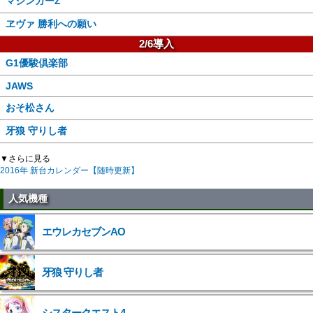
マジンガーZ
ヱヴァ 勝利への願い
2/6導入
G1優駿倶楽部
JAWS
おそ松さん
牙狼 守りし者
▼さらに見る
2016年 新台カレンダー【随時更新】
人気機種
エウレカセブンAO
牙狼 守りし者
シスタークエスト4