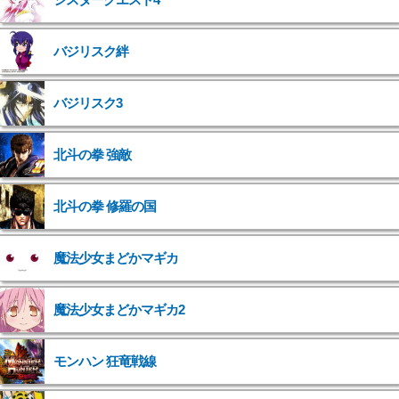
バジリスク絆
バジリスク3
北斗の拳 強敵
">
北斗の拳 修羅の国
">
魔法少女まどかマギカ
">
魔法少女まどかマギカ2
">
モンハン 狂竜戦線