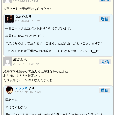
2013/07/13 2:40 PM
ガラケーじゃ表が見れなかったっす
なおや
より:
返信
2013/07/14 8:10 PM
生涯ニートさんコメントありがとうございます。
表見れませんでしたか（汗）
早急に対応させて頂きます。ご連絡いただきありがとうございます(^^ゞ
これからも何か不備があれば教えていただけると嬉しいですm(__)m
匿名
より:
返信
2016/11/21 11:38 PM
結局何％継続かってあんまし意味なかったよね
北斗揃いは７７％確定だし
それ以外は８０％以上なんだからね
アララギ
より:
返信
2016/11/22 10:10 AM
匿名さん
そうですね(^^;)
3%くらい…と思いますが、それでも良い方を引きたいという気持ちは