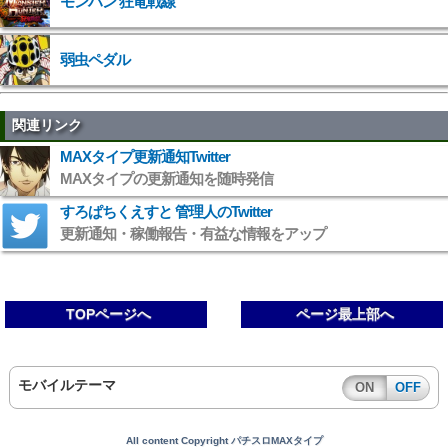
モンハン 狂竜戦線
弱虫ペダル
関連リンク
MAXタイプ更新通知Twitter
MAXタイプの更新通知を随時発信
すろぱちくえすと 管理人のTwitter
更新通知・稼働報告・有益な情報をアップ
TOPページへ
ページ最上部へ
モバイルテーマ
ON
OFF
All content Copyright パチスロMAXタイプ