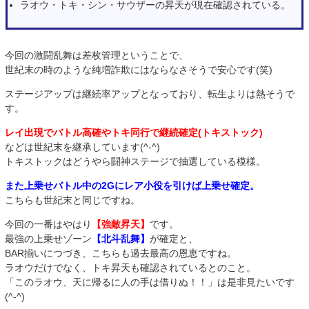
ラオウ・トキ・シン・サウザーの昇天が現在確認されている。
今回の激闘乱舞は差枚管理ということで、
世紀末の時のような純増詐欺にはならなさそうで安心です(笑)
ステージアップは継続率アップとなっており、転生よりは熱そうで
す。
レイ出現でバトル高確やトキ同行で継続確定(トキストック)
などは世紀末を継承しています(^-^)
トキストックはどうやら闘神ステージで抽選している模様。
また上乗せバトル中の2Gにレア小役を引けば上乗せ確定。
こちらも世紀末と同じですね。
今回の一番はやはり
【強敵昇天】
です。
最強の上乗せゾーン
【北斗乱舞】
が確定と、
BAR揃いにつづき、こちらも過去最高の恩恵ですね。
ラオウだけでなく、トキ昇天も確認されているとのこと。
「このラオウ、天に帰るに人の手は借りぬ！！」は是非見たいです
(^-^)