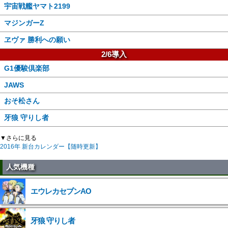
宇宙戦艦ヤマト2199
マジンガーZ
ヱヴァ 勝利への願い
2/6導入
G1優駿倶楽部
JAWS
おそ松さん
牙狼 守りし者
▼さらに見る
2016年 新台カレンダー【随時更新】
人気機種
エウレカセブンAO
牙狼 守りし者