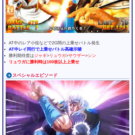
AT中のレア小役などで2G間の上乗せバトル発生
AT中レイ同行で上乗せバトル高確示唆
勝利期待度は
ジャギ
>
リュウガ
>
サウザー
>
シン
リュウガに勝利時は100枚以上上乗せ
スペシャルエピソード