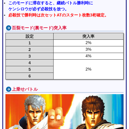
このモードに滞在すると、継続バトル勝利時に
ケンシロウが必ず必殺技を放つ。
必殺技で勝利時は次セットATのスタート枚数3桁確定。
百裂モード(裏モード)突入率
設定
突入率
2%
1
3%
2
4%
3
4
2%
5
6
上乗せバトル