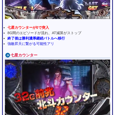
七星カウンターが0で突入
8G間のエピソードが流れ、AT減算がストップ
終了後は勝利濃厚継続バトルへ移行
強敵昇天に繋がる可能性アリ
七星カウンター