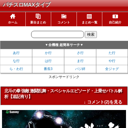
パチスロMAXタイプ
ホーム
新台まとめ
コメント
まとめ一覧
自己紹介
▼全機種 超簡単サーチ▼
あ行
か行
さ行
た行
な行
は行
ま行
や行
ら・わ行
番長3
バジ絆
全ジャグ
スポンサードリンク
北斗の拳 強敵 激闘乱舞・スペシャルエピソード・上乗せバトル解
析【追記有り】
↓ コメント(2)を見る