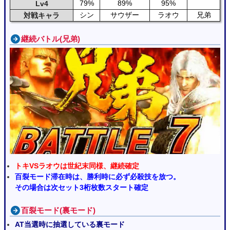
79%
89%
95%
Lv4
シン
サウザー
ラオウ
兄弟
対戦キャラ
継続バトル(兄弟)
トキVSラオウは世紀末同様、継続確定
百裂モード滞在時は、勝利時に必ず必殺技を放つ。
その場合は次セット3桁枚数スタート確定
百裂モード(裏モード)
AT当選時に抽選している裏モード