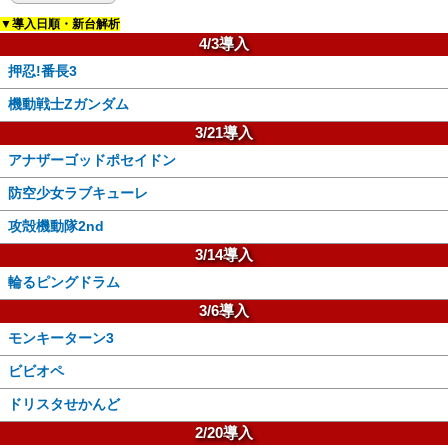
▼導入日順・新台解析
4/3導入
押忍!番長3
機動戦士Zガンダム
3/21導入
アナザーゴッドポセイドン
防空少女ラブキューレ
攻殻機動隊2nd
3/14導入
輪るピングドラム
3/6導入
モンキーターン3
ビビオペ
ドリスタせかんど
2/20導入