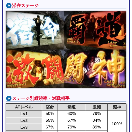
滞在ステージ
ステージ別継続率・対戦相手
ATレベル
宿命
覇道
激闘
闘神
50%
60%
79%
Lv1
55%
67%
84%
Lv2
100%
67%
79%
89%
Lv3