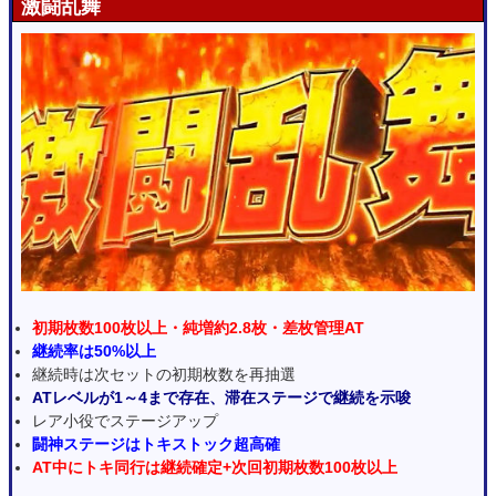
激闘乱舞
初期枚数100枚以上・純増約2.8枚・差枚管理AT
継続率は50%以上
継続時は次セットの初期枚数を再抽選
ATレベルが1～4まで存在、滞在ステージで継続を示唆
レア小役でステージアップ
闘神ステージはトキストック超高確
AT中にトキ同行は継続確定+次回初期枚数100枚以上