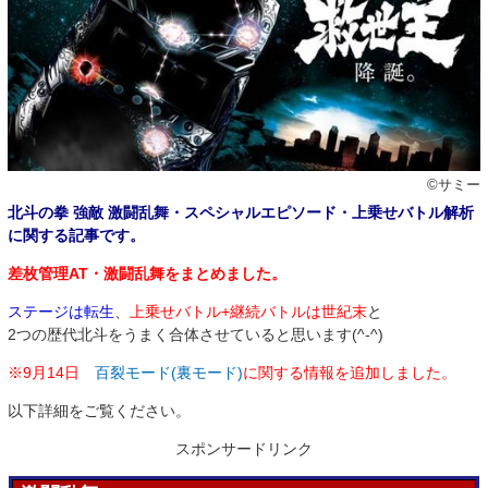
©サミー
北斗の拳 強敵 激闘乱舞・スペシャルエピソード・上乗せバトル解析
に関する記事です。
差枚管理AT・激闘乱舞をまとめました。
ステージは転生
、
上乗せバトル+継続バトルは世紀末
と
2つの歴代北斗をうまく合体させていると思います(^-^)
※9月14日
百裂モード(裏モード)
に関する情報を追加しました。
以下詳細をご覧ください。
スポンサードリンク