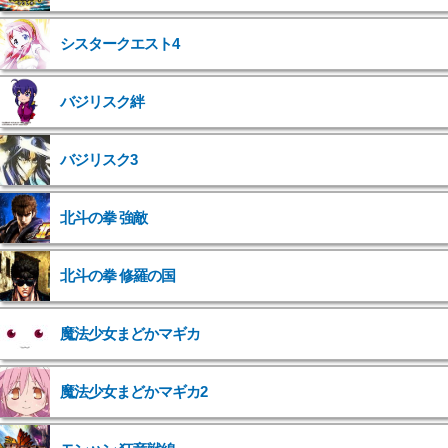
シスタークエスト4
バジリスク絆
バジリスク3
北斗の拳 強敵
">
北斗の拳 修羅の国
">
魔法少女まどかマギカ
">
魔法少女まどかマギカ2
">