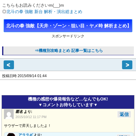
こちらもお読みくださいm(__)m
◎
北斗の拳 強敵 新台 解析・演出総まとめ
北斗の拳 強敵【天井・ゾーン・狙い目・ヤメ時 解析まとめ】
スポンサードリンク
⇒機種別攻略まとめ 記事一覧はこちら
<
>
投稿日時 2015/09/14 01:44
機種の感想や爆発報告など…なんでもOK!
▼コメントお待ちしています▼
匿名
より:
返信
2015/10/12 11:17 PM
サウザーで昇天しましたよ！
アララギ
より: