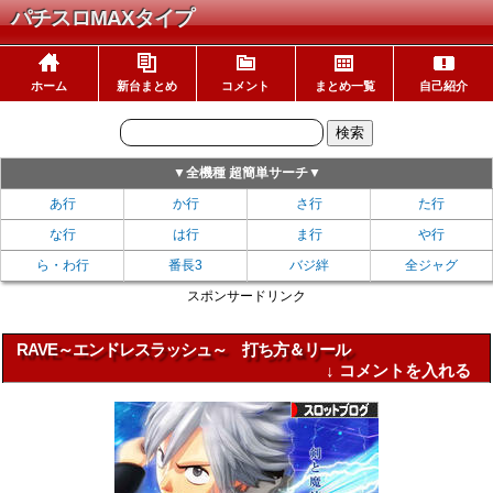
パチスロMAXタイプ
ホーム
新台まとめ
コメント
まとめ一覧
自己紹介
▼全機種 超簡単サーチ▼
あ行
か行
さ行
た行
な行
は行
ま行
や行
ら・わ行
番長3
バジ絆
全ジャグ
スポンサードリンク
RAVE～エンドレスラッシュ～ 打ち方＆リール
↓ コメントを入れる