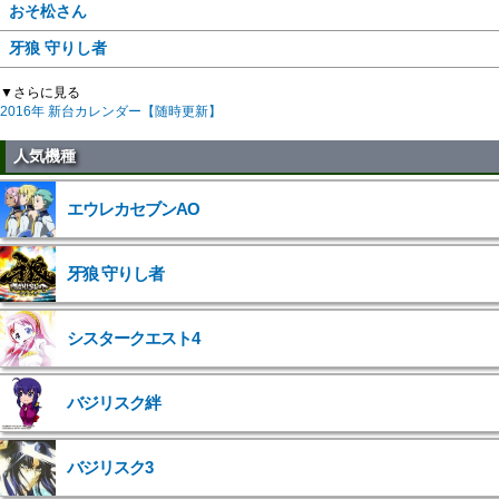
おそ松さん
牙狼 守りし者
▼さらに見る
2016年 新台カレンダー【随時更新】
人気機種
エウレカセブンAO
牙狼 守りし者
シスタークエスト4
バジリスク絆
バジリスク3