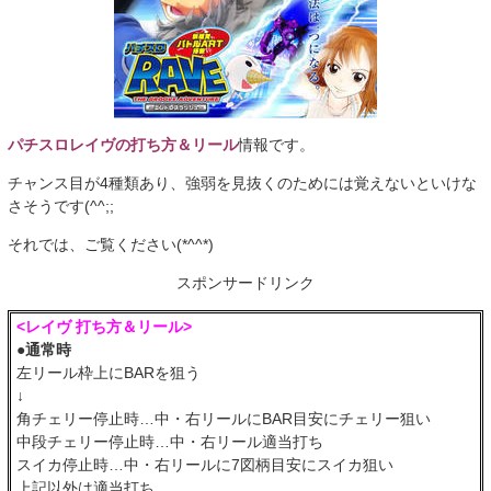
パチスロレイヴの打ち方＆リール
情報です。
チャンス目が4種類あり、強弱を見抜くのためには覚えないといけな
さそうです(^^;;
それでは、ご覧ください(*^^*)
スポンサードリンク
<レイヴ 打ち方＆リール>
●通常時
左リール枠上にBARを狙う
↓
角チェリー停止時…中・右リールにBAR目安にチェリー狙い
中段チェリー停止時…中・右リール適当打ち
スイカ停止時…中・右リールに7図柄目安にスイカ狙い
上記以外は適当打ち