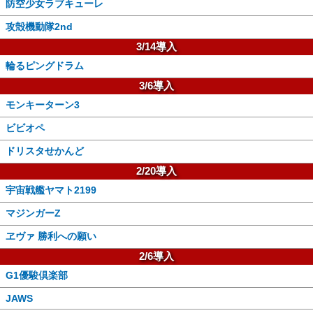
防空少女ラブキューレ
攻殻機動隊2nd
3/14導入
輪るピングドラム
3/6導入
モンキーターン3
ビビオペ
ドリスタせかんど
2/20導入
宇宙戦艦ヤマト2199
マジンガーZ
ヱヴァ 勝利への願い
2/6導入
G1優駿倶楽部
JAWS