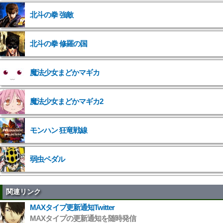
北斗の拳 強敵
">
北斗の拳 修羅の国
">
魔法少女まどかマギカ
">
魔法少女まどかマギカ2
">
モンハン 狂竜戦線
弱虫ペダル
関連リンク
MAXタイプ更新通知Twitter
MAXタイプの更新通知を随時発信