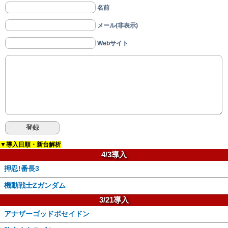
名前
メール(非表示)
Webサイト
▼導入日順・新台解析
4/3導入
押忍!番長3
機動戦士Zガンダム
3/21導入
アナザーゴッドポセイドン