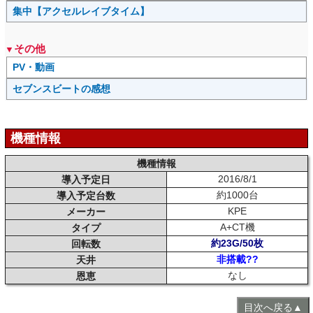
集中【アクセルレイブタイム】
その他
PV・動画
セブンスビートの感想
機種情報
機種情報
2016/8/1
導入予定日
約1000台
導入予定台数
KPE
メーカー
A+CT機
タイプ
約23G/50枚
回転数
非搭載??
天井
なし
恩恵
目次へ戻る▲