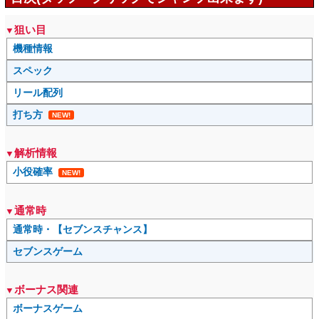
狙い目
機種情報
スペック
リール配列
打ち方
NEW!
解析情報
小役確率
NEW!
通常時
通常時・【セブンスチャンス】
セブンスゲーム
ボーナス関連
ボーナスゲーム