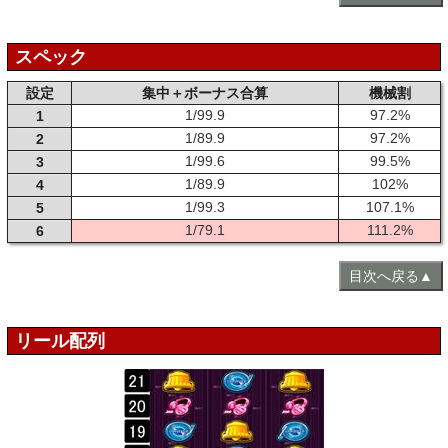
スペック
設定
集中＋ボーナス合算
機械割
1/99.9
97.2%
1
1/89.9
97.2%
2
1/99.6
99.5%
3
1/89.9
102%
4
1/99.3
107.1%
5
1/79.1
111.2%
6
目次へ戻る▲
リール配列