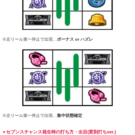
※左リール第一停止で出現…
ボーナス or ハズレ
※左リール第一停止で出現…
集中状態確定
セブンスチャンス発生時の打ち方・出目(変則打ちver.)