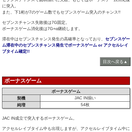
に突入。
また、下1桁が7のゲーム数でもセブンスゲーム突入のチャンス!!
セブンスチャンス失敗後は7G固定。
ボーナスゲーム消化後は7G+α継続します。
滞在中はセブンスチャンス発生の高確率となっており、
セブンスゲー
ム滞在中のセブンスチャンス発生でボーナスゲーム or アクセルレイ
ブタイム確定!!
目次へ戻る▲
ボーナスゲーム
ボーナスゲーム
JAC IN揃い
契機
54枚
純増
JAC IN成立で突入するボーナスゲーム。
アクセルレイブタイム中も出現しますが、アクセルレイブタイム中に