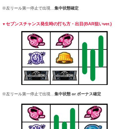
※左リール第一停止で出現…
集中状態確定
セブンスチャンス発生時の打ち方・出目(BAR狙いver.)
※左リール第一停止で出現…
集中状態 or ボーナス確定