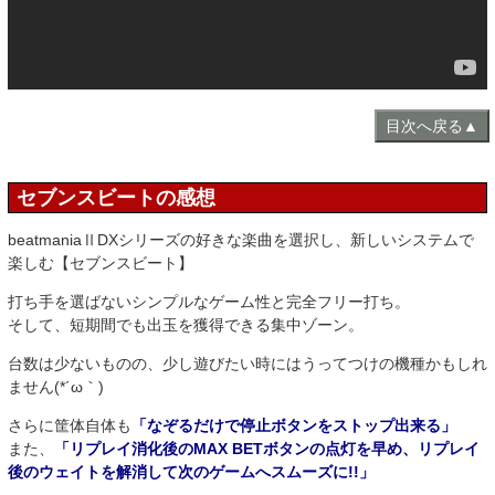
目次へ戻る▲
セブンスビートの感想
beatmaniaⅡDXシリーズの好きな楽曲を選択し、新しいシステムで
楽しむ【セブンスビート】
打ち手を選ばないシンプルなゲーム性と完全フリー打ち。
そして、短期間でも出玉を獲得できる集中ゾーン。
台数は少ないものの、少し遊びたい時にはうってつけの機種かもしれ
ません(*´ω｀)
さらに筐体自体も
「なぞるだけで停止ボタンをストップ出来る」
また、
「リプレイ消化後のMAX BETボタンの点灯を早め、リプレイ
後のウェイトを解消して次のゲームへスムーズに!!」