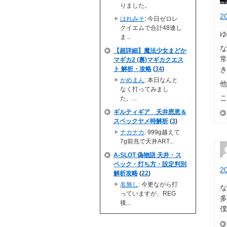
りました。
2
はれみそ
: 今日ゼロレ
クイエムで合計48連し
ま...
な
【超詳細】魔法少女まどか
マギカ2 (裏)マギカクエス
ト 解析・攻略
(
34
)
かめまん
: 本日なんと
他
なく打ってみまし
た。...
ギルティギア 天井恩恵＆
スペックヤメ時解析
(
3
)
ナカナカ
: 999g越えて
7g前兆で天井ART...
A-SLOT 偽物語 天井・ス
ペック・打ち方・設定判別
2
解析攻略
(
22
)
名無し
: 今更ながら打
っていますが、REG
多
後...
僕