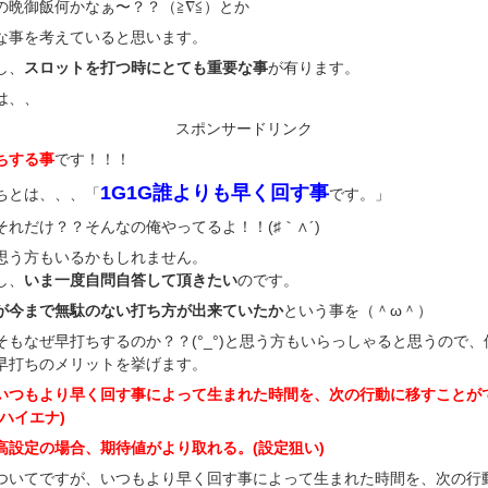
の晩御飯何かなぁ〜？？（≧∇≦）とか
な事を考えていると思います。
し、
スロットを打つ時にとても重要な事
が有ります。
は、、
スポンサードリンク
ちする事
です！！！
1G1G誰よりも早く回す事
ちとは、、、「
です。」
それだけ？？そんなの俺やってるよ！！(♯｀∧´)
思う方もいるかもしれません。
し、
いま一度自問自答して頂きたい
のです。
が今まで無駄のない打ち方が出来ていたか
という事を（＾ω＾）
そもなぜ早打ちするのか？？(°_°)と思う方もいらっしゃると思うので、
早打ちのメリットを挙げます。
いつもより早く回す事によって生まれた時間を、次の行動に移すことが
(ハイエナ)
高設定の場合、期待値がより取れる。
(設定狙い)
ついてですが、いつもより早く回す事によって生まれた時間を、次の行