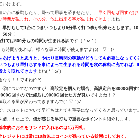
ていけます。
狙い台に移動したり、帰って用事を済ませたり、、
早く回せば回すだけ
り時間が生まれ、その分、他に出来る事が生まれてきます
よね！
、
早打ちして1台につきいつもより5分早く打つ事が出来たとします。10
、50分！
0台打てば500分もの時間が生まれる
訳です（＾ω＾）
分も時間があれば、様々な事に時間が使えますよね( ´ ▽ ` )ﾉ
をあげようと思うと、やはり長時間の稼動がどうしても必要になってく
いつもより早打ちする事によって生まれる時間を次の稼動に充てれば、
段より取れてきます
よね( *｀ω´)
なり！！ですね(^ ^)
、②についてなのですが、
高設定を掴んだ場合、高設定台を8000G回す
9000G回すのでは絶対に9000G回せた方が良い
ですよね！？
取れる量が変わってきますんで( ´ ▽ ` )ﾉ
で、スロットにおいて早打ちはとても重要になってくると思っています
を踏まえた上で、
僕が感じる早打ちで重要なポイント
を紹介します。
基本的にお金をサンドに入れるのは1万円札。
クレジットには常に10枚以上コインが残っている状態にしておく。