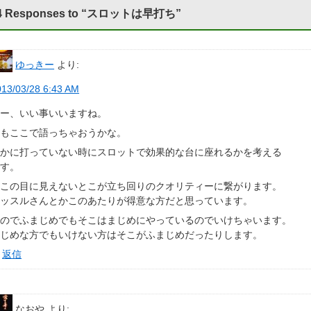
4 Responses to “スロットは早打ち”
ゆっきー
より:
013/03/28 6:43 AM
おー、いい事いいますね。
僕もここで語っちゃおうかな。
いかに打っていない時にスロットで効果的な台に座れるかを考える
です。
ここの目に見えないとこが立ち回りのクオリティーに繋がります。
マッスルさんとかこのあたりが得意な方だと思っています。
なのでふまじめでもそこはまじめにやっているのでいけちゃいます。
まじめな方でもいけない方はそこがふまじめだったりします。
返信
なおや
より: