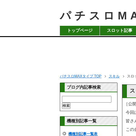
パチスロM
トップページ
スロット記事
パチスロMAXタイプ TOP
スキル
スロ
ブログ内記事検索
ス
［公開日
今回
皆さ
機種別記事一覧
この
機種別記事一覧表