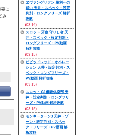
ヱヴァンゲリヲン 勝利への
願い 天井・スペック・設定
重要に
判別・ロングフリーズ 解析
てみ
攻略
(03.16)
スロット 牙狼 守りし者 天
井・スペック・設定判別・
ロングフリーズ・PV動画
解析攻略
(03.15)
ビビッドレッド・オペレー
ション 天井・設定判別・ス
ペック・ロングフリーズ・
PV動画 解析攻略
(03.15)
スロット G1優駿倶楽部 天
井・設定判別・ロングフリ
ーズ・PV動画 解析攻略
(03.15)
モンキーターン3 天井・ゾ
ーン・設定判別・スペッ
ク・フリーズ・PV動画 解
析攻略