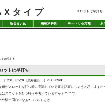
AXタイプ
スロットは早打ち
新台まとめ
機種別解析
朝一・リセ攻略
お
ットは早打ち
ロットは早打ち
］2013/03/28［最終更新日］2013/09/04
[]
は僕がスロットを打つ時に意識している事を記事にしようと思います(^-^
んはスロットを打つ時何を考えていますか？？(*^^*)
台の演出面白いなぁ〜（≧∇≦）とか