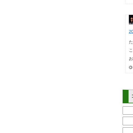
2
た
お