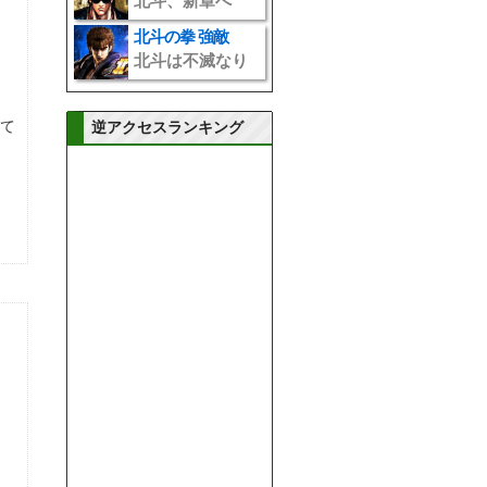
北斗、新章へ
">
北斗の拳 強敵
北斗は不滅なり
">
いて
逆アクセスランキング