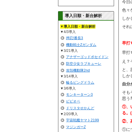
今日
色々
導入日順・新台解析
しか
それ
▼導入日順・新台解析
4/3導入
押忍!番長3
早打
機動戦士Zガンダム
3/21導入
早打
アナザーゴッドポセイドン
え？
防空少女ラブキューレ
と、
攻殻機動隊2nd
しか
3/14導入
輪るピングドラム
自分
3/6導入
そも
モンキーターン3
思う
ビビオペ
①、
ドリスタせかんど
る。
2/20導入
宇宙戦艦ヤマト2199
②、
マジンガーZ
①に