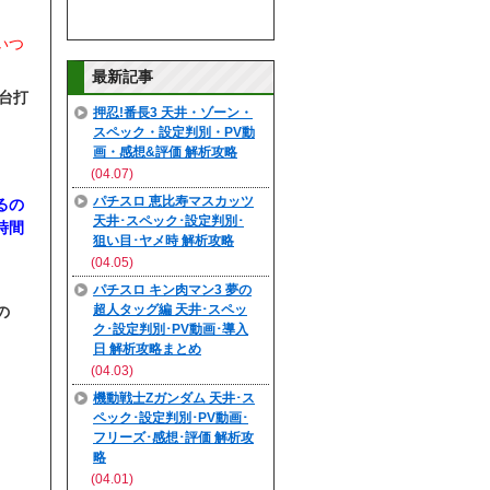
いつ
最新記事
台打
押忍!番長3 天井・ゾーン・
スペック・設定判別・PV動
画・感想&評価 解析攻略
(04.07)
パチスロ 恵比寿マスカッツ
るの
天井･スペック･設定判別･
時間
狙い目･ヤメ時 解析攻略
(04.05)
パチスロ キン肉マン3 夢の
超人タッグ編 天井･スペッ
の
ク･設定判別･PV動画･導入
日 解析攻略まとめ
(04.03)
。
機動戦士Zガンダム 天井･ス
ペック･設定判別･PV動画･
フリーズ･感想･評価 解析攻
略
(04.01)