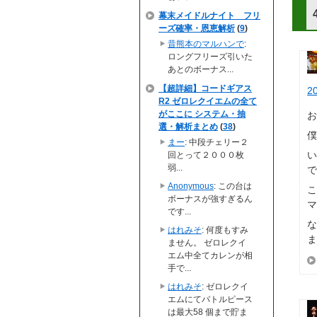
幕末メイドルナイト フリ
ーズ確率・恩恵解析
(
9
)
昔熊本のマルハンで
:
ロングフリーズ引いた
あとのボーナス...
【超詳細】コードギアス
2
R2 ゼロレクイエムの全て
がここに システム・抽
選・解析まとめ
(
38
)
まー
: 中段チェリー２
回とって２０００枚
弱...
Anonymous
: この台は
ボーナスが強すぎるん
です...
はれみそ
: 何度もすみ
ません。 ゼロレクイ
エム中全てカレンが相
手で...
はれみそ
: ゼロレクイ
エムにてバトルピース
は最大58 個まで貯ま