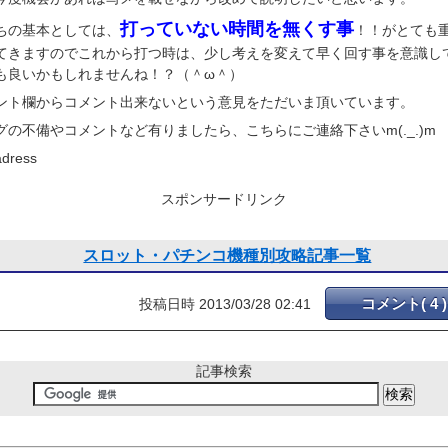
打っていない時間を無くす事
ちの基本としては、
！！がとても
てきますのでこれから打つ時は、少し考えを変えて早く回す事を意識し
も良いかもしれませんね！？（＾ω＾）
ント欄からコメント出来ないという意見をただいま頂いています。
グの不備やコメントなど有りましたら、こちらにご連絡下さいm(._.)m
adress
スポンサードリンク
スロット・パチンコ機種別攻略記事一覧
コメント( 4 )
投稿日時 2013/03/28 02:41
記事検索