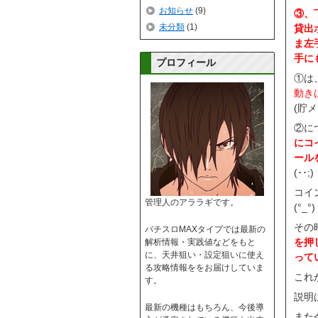
お知らせ
(9)
③、
未分類
(1)
貸出
ま左
手に
プロフィール
①は
動き
(貯
②に
にコ
ール
(･･;)
コイ
管理人のアララギです。
(°_°)
その
パチスロMAXタイプでは最新の
を押
解析情報・実践値などをもと
に、天井狙い・設定狙いに使え
って
る攻略情報ををお届けしていま
これ
す。
説明
最新の機種はもちろん、今後導
また