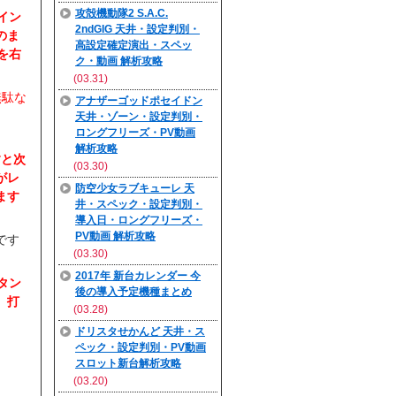
攻殻機動隊2 S.A.C.
イン
2ndGIG 天井・設定判別・
のま
高設定確定演出・スペッ
を右
ク・動画 解析攻略
(03.31)
無駄な
アナザーゴッドポセイドン
天井・ゾーン・設定判別・
ロングフリーズ・PV動画
解析攻略
すと次
(03.30)
がレ
防空少女ラブキューレ 天
ます
井・スペック・設定判別・
導入日・ロングフリーズ・
PV動画 解析攻略
です
(03.30)
2017年 新台カレンダー 今
タン
後の導入予定機種まとめ
、打
(03.28)
ドリスタせかんど 天井・ス
ペック・設定判別・PV動画
スロット新台解析攻略
(03.20)