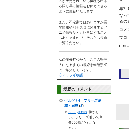
入が予定されている機種も出来
る限り早く情報をお伝えできる
早打
ように更新いたします。
なっ
るの
また、不定期ではありますが業
界情報やパチスロに関連するア
コメ
ニメ情報なども記事にすること
ブロ
もありますので、そちらも是非
ご覧ください。
non 
私の養分時代から、ここの管理
人になるまでの経緯を物語形式
でご紹介しています。
◎アララギ物語
最新のコメント
ペルソナ4 フリーズ確
率・恩恵
(
8
)
Anonymous
: 懐かし
い。フリーズ引いて単
発300枚だっ たな
ぁ、、