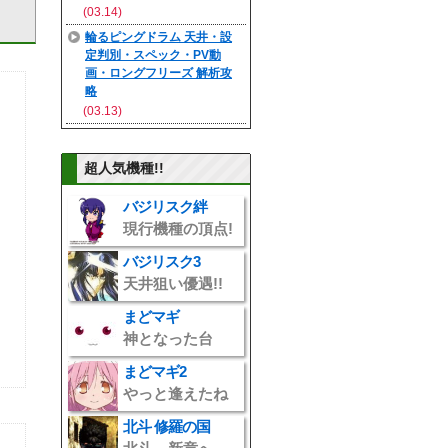
(03.14)
輪るピングドラム 天井・設
定判別・スペック・PV動
画・ロングフリーズ 解析攻
略
(03.13)
超人気機種!!
バジリスク絆
現行機種の頂点!
バジリスク3
天井狙い優遇!!
まどマギ
神となった台
">
まどマギ2
やっと逢えたね
">
北斗 修羅の国