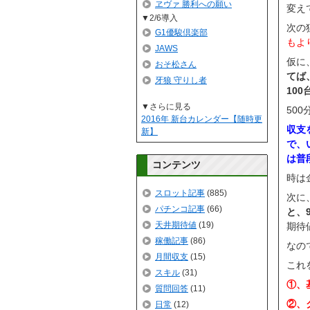
ヱヴァ 勝利への願い
変え
2/6導入
次の
G1優駿倶楽部
もよ
JAWS
仮に
おそ松さん
てば
牙狼 守りし者
10
▼さらに見る
500
2016年 新台カレンダー【随時更
収支
新】
で、
は普
コンテンツ
時は金
スロット記事
(885)
次に
パチンコ記事
(66)
と、
天井期待値
(19)
期待値
稼働記事
(86)
なの
月間収支
(15)
これ
スキル
(31)
①、
質問回答
(11)
②、
日常
(12)