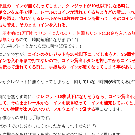
下皿のコインが無くなってしまい、クレジットが10枚以下になる時にコ
ボタンを左手で押し、レールのコインが流れてくるちょうどの所に、そ
手を添え、流れてくるレールから10枚程度コインを取って、そのコイン
もち替え、そのままコインを入れる。
、
基本的に1万円札でサンドに入れると、何回もサンドにお金を入れる
は無くなる
ので、時間短縮になります(^ ^)
メダル再プレイとかなら更に時間短縮です。)
ついてですが、
コインのクレジットを10枚以下にしてしまうと、3G回
インを入れるまで打てないので、コイン貸出ボタンを押してからコイン
を伝って流れてくる前に、手持ちのコインが無くなってしまう事があり
ンがクレジットに無くなってしまうと、
回していない時間が出てくる
訳
時間を無くす為に、
クレジット10枚以下になりそうなら、コイン貸出ボ
して、そのままレールからコインを抜き取ってコインを補充していくと
いない時間が出来ないので、フルウェイトで回せる
事になります。
が僕なりの早打ち手順です。
ばかりで少し分かりにくかったかもしれません(°_°)
今度機会があれば写メを載せながら改めて説明したいと思います。