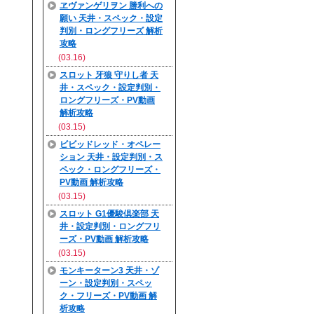
ヱヴァンゲリヲン 勝利への
願い 天井・スペック・設定
判別・ロングフリーズ 解析
攻略
(03.16)
スロット 牙狼 守りし者 天
井・スペック・設定判別・
ロングフリーズ・PV動画
解析攻略
(03.15)
ビビッドレッド・オペレー
ション 天井・設定判別・ス
ペック・ロングフリーズ・
PV動画 解析攻略
(03.15)
スロット G1優駿倶楽部 天
井・設定判別・ロングフリ
ーズ・PV動画 解析攻略
(03.15)
モンキーターン3 天井・ゾ
ーン・設定判別・スペッ
ク・フリーズ・PV動画 解
析攻略