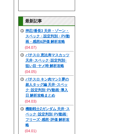
最新記事
押忍!番長3 天井・ゾーン・
スペック・設定判別・PV動
画・感想&評価 解析攻略
(04.07)
パチスロ 恵比寿マスカッツ
天井･スペック･設定判別･
狙い目･ヤメ時 解析攻略
(04.05)
パチスロ キン肉マン3 夢の
超人タッグ編 天井･スペッ
ク･設定判別･PV動画･導入
日 解析攻略まとめ
(04.03)
機動戦士Zガンダム 天井･ス
ペック･設定判別･PV動画･
フリーズ･感想･評価 解析攻
略
(04.01)