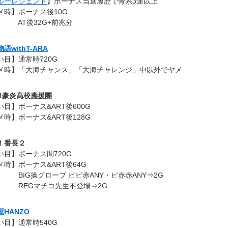
ルーレジェンド
】ボーナス当選履歴で青系3連以上
メ時】ボーナス後10G
T後32G+前兆分
語withT-ARA
い目】通常時720G
メ時】「大海チャンス」「大海チャレンジ」中以外でヤメ
!!豪炎高校應援團
い目】ボーナス&ART後600G
メ時】ボーナス&ART後128G
！番長２
い目】ボーナス間720G
メ時】ボーナス&ART後64G
G操グローブ ピピ赤ANY・ピ赤赤ANY⇒2G
EGマチコ先生不登場⇒2G
屋HANZO
い目】通常時540G