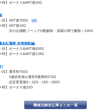
メ時】ボーナス&ART後20G
城
い目】ART後700G
MB
メ時】ART後10G
位偶数ゾーンでG数解除・温羅の間で解除⇒100G
爆走紅蓮隊-友情挽歌編-
い目】ボーナス&ART後650G
メ時】ボーナス&ART後128G
キ!
い目】通常時750G
続単発or通常B濃厚時570G
変更後0～32G・160～200G
メ時】ボーナス後32G
機種別解析記事まとめ一覧