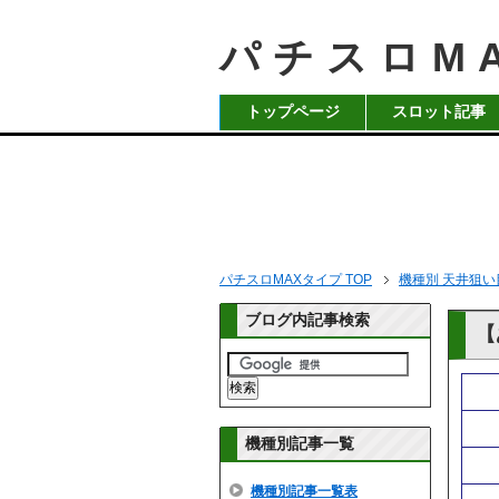
パチスロM
トップページ
スロット記事
パチスロMAXタイプ TOP
機種別 天井狙
ブログ内記事検索
【
機種別記事一覧
機種別記事一覧表