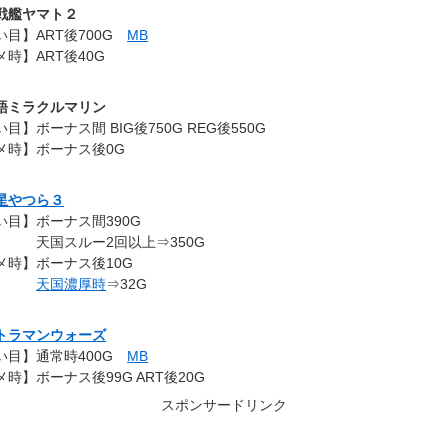
戦艦ヤマト２
い目】ART後700G
MB
メ時】ART後40G
語ミラクルマリン
目】ボーナス間 BIG後750G REG後550G
メ時】ボーナス後0G
星やつら３
い目】ボーナス間390G
国スルー2回以上⇒350G
メ時】ボーナス後10G
天国濃厚時
⇒32G
トラマンウォーズ
い目】通常時400G
MB
メ時】ボーナス後99G ART後20G
スポンサードリンク