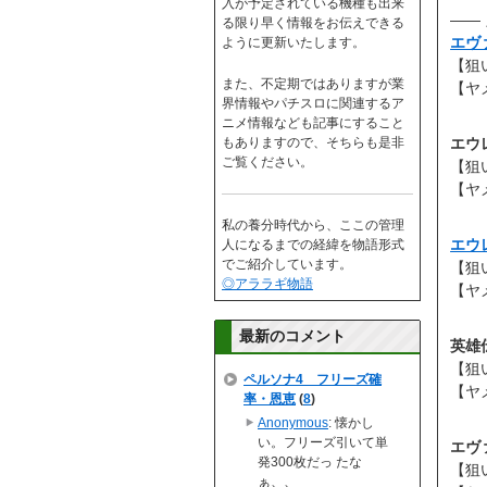
入が予定されている機種も出来
—— 
る限り早く情報をお伝えできる
エヴ
ように更新いたします。
【狙
また、不定期ではありますが業
【ヤ
界情報やパチスロに関連するア
ニメ情報なども記事にすること
もありますので、そちらも是非
エウ
ご覧ください。
【狙
【ヤ
私の養分時代から、ここの管理
エウ
人になるまでの経緯を物語形式
でご紹介しています。
【狙
◎アララギ物語
【ヤ
最新のコメント
英雄
【狙
ペルソナ4 フリーズ確
【ヤ
率・恩恵
(
8
)
Anonymous
: 懐かし
い。フリーズ引いて単
エヴ
発300枚だっ たな
【狙
ぁ、、