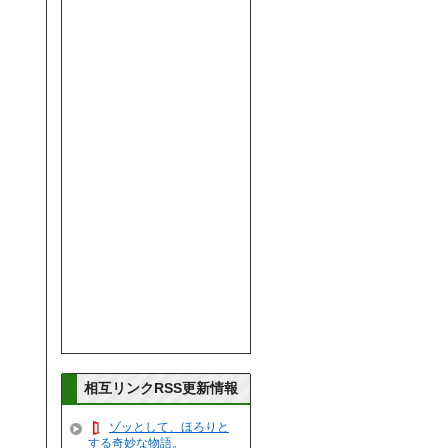
相互リンクRSS更新情報
ゾッとして、ほろりと
する奇妙な物語。