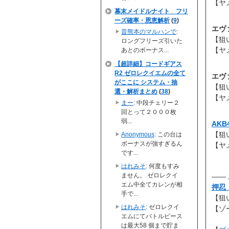
【ヤ
幕末メイドルナイト フリ
ーズ確率・恩恵解析
(
9
)
エヴ
昔熊本のマルハンで
:
【狙い
ロングフリーズ引いた
【ヤ
あとのボーナス...
【超詳細】コードギアス
R2 ゼロレクイエムの全て
エヴ
がここに システム・抽
【狙い
選・解析まとめ
(
38
)
【ヤ
まー
: 中段チェリー２
回とって２０００枚
弱...
AKB
【狙
Anonymous
: この台は
ボーナスが強すぎるん
【ヤ
です...
はれみそ
: 何度もすみ
ません。 ゼロレクイ
—— 
エム中全てカレンが相
押忍
手で...
【狙
はれみそ
: ゼロレクイ
【ゾ
エムにてバトルピース
ボー
は最大58 個まで貯ま