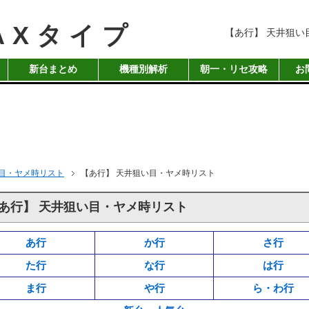
AXタイプ
【あ行】 天井狙い
新台まとめ
機種別解析
朝一・リセ攻略
お
い目・ヤメ時リスト
【あ行】 天井狙い目・ヤメ時リスト
あ行】 天井狙い目・ヤメ時リスト
あ行
か行
さ行
た行
な行
は行
ま行
や行
ら・わ行