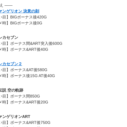
え ——
ァンゲリオン 決意の刻
い目】BIGボーナス後420G
メ時】BIGボーナス後0G
レカセブン
い目】ボーナス間&ART突入後600G
メ時】ボーナス&ART後40G
レカセブン２
い目】ボーナス&AT後580G
メ時】ボーナス後15G AT後40G
伝説 空の軌跡
い目】ボーナス間850G
メ時】ボーナス&ART後20G
ァンゲリオンART
い目】ボーナス&ART後750G