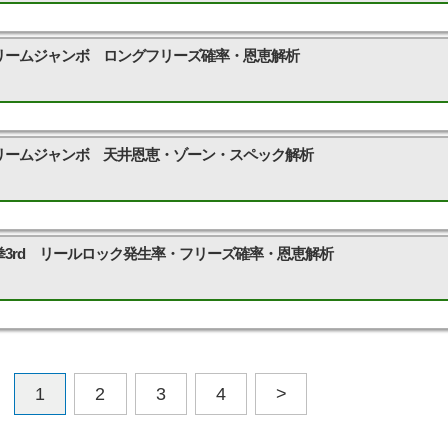
リームジャンボ ロングフリーズ確率・恩恵解析
リームジャンボ 天井恩恵・ゾーン・スペック解析
拳3rd リールロック発生率・フリーズ確率・恩恵解析
1
2
3
4
>