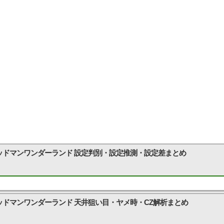
ッドマンワンダーランド 設定判別・設定推測・設定差まとめ
ッドマンワンダーランド 天井狙い目・ヤメ時・CZ解析まとめ