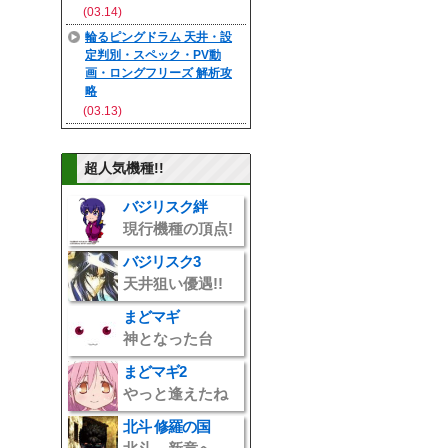
(03.14)
輪るピングドラム 天井・設
定判別・スペック・PV動
画・ロングフリーズ 解析攻
略
(03.13)
超人気機種!!
バジリスク絆
現行機種の頂点!
バジリスク3
天井狙い優遇!!
まどマギ
神となった台
">
まどマギ2
やっと逢えたね
">
北斗 修羅の国