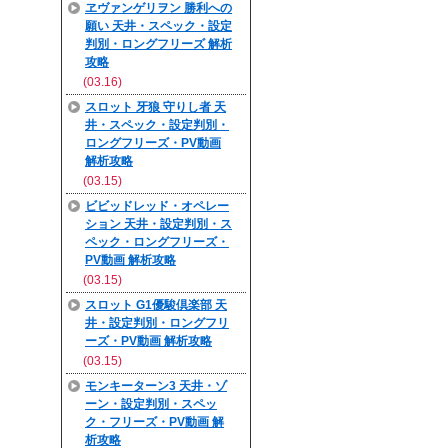
ヱヴァンゲリヲン 勝利への
願い 天井・スペック・設定
判別・ロングフリーズ 解析
攻略
(03.16)
スロット 牙狼 守りし者 天
井・スペック・設定判別・
ロングフリーズ・PV動画
解析攻略
(03.15)
ビビッドレッド・オペレー
ション 天井・設定判別・ス
ペック・ロングフリーズ・
PV動画 解析攻略
(03.15)
スロット G1優駿倶楽部 天
井・設定判別・ロングフリ
ーズ・PV動画 解析攻略
(03.15)
モンキーターン3 天井・ゾ
ーン・設定判別・スペッ
ク・フリーズ・PV動画 解
析攻略