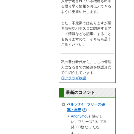
入が予定されている機種も出来
る限り早く情報をお伝えできる
ように更新いたします。
また、不定期ではありますが業
界情報やパチスロに関連するア
ニメ情報なども記事にすること
もありますので、そちらも是非
ご覧ください。
私の養分時代から、ここの管理
人になるまでの経緯を物語形式
でご紹介しています。
◎アララギ物語
最新のコメント
ペルソナ4 フリーズ確
率・恩恵
(
8
)
Anonymous
: 懐かし
い。フリーズ引いて単
発300枚だっ たな
ぁ、、