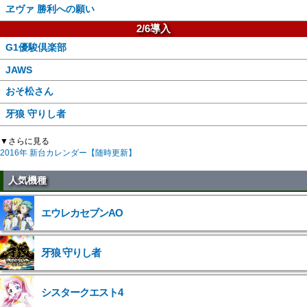
ヱヴァ 勝利への願い
2/6導入
G1優駿倶楽部
JAWS
おそ松さん
牙狼 守りし者
▼さらに見る
2016年 新台カレンダー【随時更新】
人気機種
エウレカセブンAO
牙狼 守りし者
シスタークエスト4