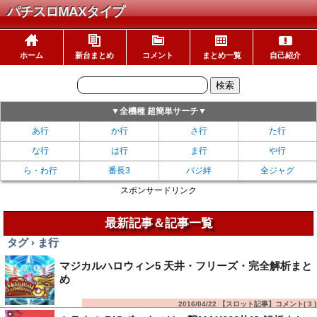
パチスロMAXタイプ
ホーム
新台まとめ
コメント
まとめ一覧
自己紹介
▼全機種 超簡単サーチ▼
あ行
か行
さ行
た行
な行
は行
ま行
や行
ら・わ行
番長3
バジ絆
全ジャグ
スポンサードリンク
最新記事＆記事一覧
タグ › ま行
マジカルハロウィン5 天井・フリーズ・完全解析まと
め
2016/04/22 【スロット記事】コメント(
3
)