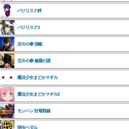
バジリスク絆
バジリスク3
北斗の拳 強敵
">
北斗の拳 修羅の国
">
魔法少女まどかマギカ
">
魔法少女まどかマギカ2
">
モンハン 狂竜戦線
弱虫ペダル