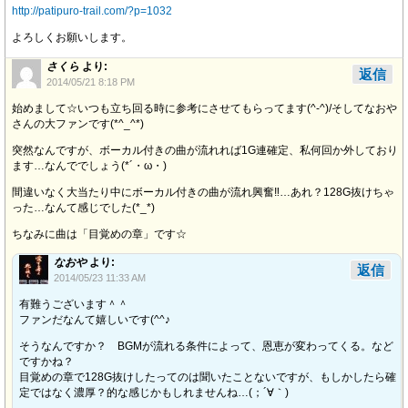
http://patipuro-trail.com/?p=1032
よろしくお願いします。
さくら
より:
返信
2014/05/21 8:18 PM
始めまして☆いつも立ち回る時に参考にさせてもらってます(^-^)/そしてなおや
さんの大ファンです(*^_^*)
突然なんですが、ボーカル付きの曲が流れれば1G連確定、私何回か外しており
ます…なんででしょう(*´・ω・)
間違いなく大当たり中にボーカル付きの曲が流れ興奮‼︎…あれ？128G抜けちゃ
った…なんて感じでした(*_*)
ちなみに曲は「目覚めの章」です☆
なおや
より:
返信
2014/05/23 11:33 AM
有難うございます＾＾
ファンだなんて嬉しいです(^^♪
そうなんですか？ BGMが流れる条件によって、恩恵が変わってくる。など
ですかね？
目覚めの章で128G抜けしたってのは聞いたことないですが、もしかしたら確
定ではなく濃厚？的な感じかもしれませんね…(；´∀｀)