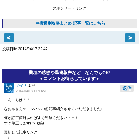
スポンサードリンク
⇒機種別攻略まとめ 記事一覧はこちら
<
>
投稿日時 2014/04/17 22:42
機種の感想や爆発報告など…なんでもOK!
▼コメントお待ちしています▼
カイト
より:
返信
2014/04/18 1:09 AM
こんにちは＾＾
なおやさんのモンハンの前記事紹介させていただきました♪
何か訂正箇所あればすぐ連絡ください＾＾！
すぐ修正します(;’∀’)(笑)
更新した記事リンク
↓↓↓