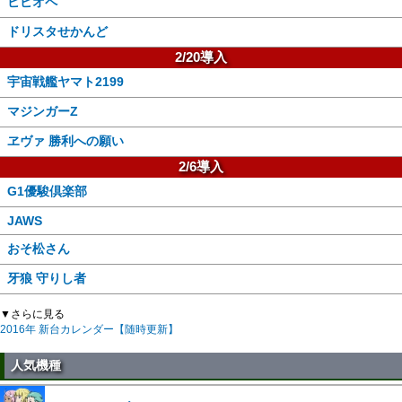
ビビオペ
ドリスタせかんど
2/20導入
宇宙戦艦ヤマト2199
マジンガーZ
ヱヴァ 勝利への願い
2/6導入
G1優駿倶楽部
JAWS
おそ松さん
牙狼 守りし者
▼さらに見る
2016年 新台カレンダー【随時更新】
人気機種