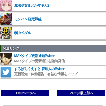
魔法少女まどかマギカ2
">
モンハン 狂竜戦線
弱虫ペダル
関連リンク
MAXタイプ更新通知Twitter
MAXタイプの更新通知を随時発信
すろぱちくえすと 管理人のTwitter
更新通知・稼働報告・有益な情報をアップ
TOPページへ
ページ最上部へ