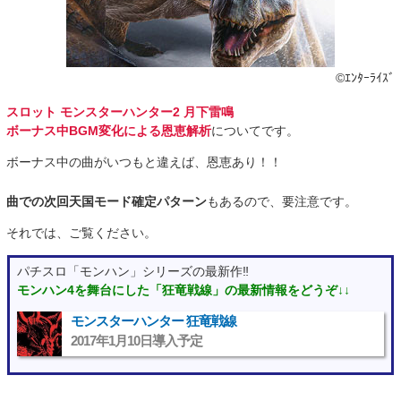
©ｴﾝﾀｰﾗｲｽﾞ
スロット モンスターハンター2 月下雷鳴
ボーナス中BGM変化による恩恵解析
についてです。
ボーナス中の曲がいつもと違えば、恩恵あり！！
曲での次回天国モード確定パターン
もあるので、要注意です。
それでは、ご覧ください。
パチスロ「モンハン」シリーズの最新作‼
モンハン4を舞台にした「狂竜戦線」の最新情報をどうぞ↓↓
モンスターハンター 狂竜戦線
2017年1月10日導入予定
“>