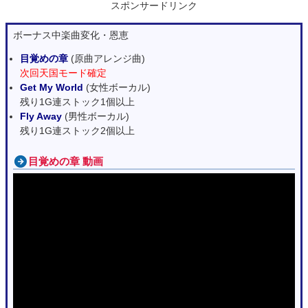
スポンサードリンク
ボーナス中楽曲変化・恩恵
目覚めの章
(原曲アレンジ曲)
次回天国モード確定
Get My World
(女性ボーカル)
残り1G連ストック1個以上
Fly Away
(男性ボーカル)
残り1G連ストック2個以上
目覚めの章 動画