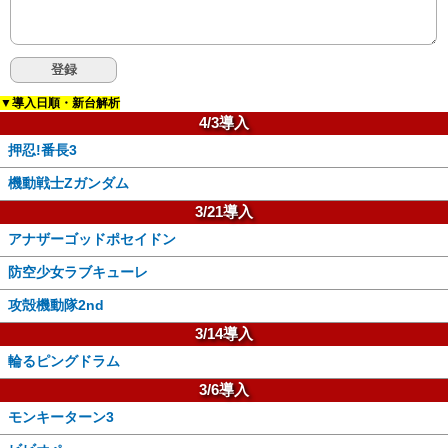
▼導入日順・新台解析
4/3導入
押忍!番長3
機動戦士Zガンダム
3/21導入
アナザーゴッドポセイドン
防空少女ラブキューレ
攻殻機動隊2nd
3/14導入
輪るピングドラム
3/6導入
モンキーターン3