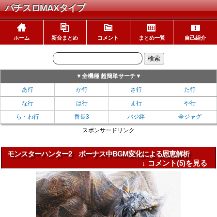
パチスロMAXタイプ
ホーム
新台まとめ
コメント
まとめ一覧
自己紹介
▼全機種 超簡単サーチ▼
あ行
か行
さ行
た行
な行
は行
ま行
や行
ら・わ行
番長3
バジ絆
全ジャグ
スポンサードリンク
モンスターハンター2 ボーナス中BGM変化による恩恵解析
↓ コメント(5)を見る