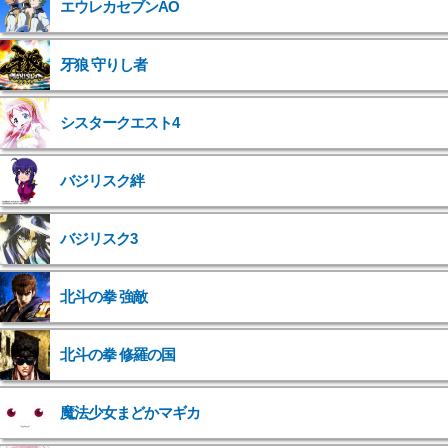
エウレカセブンAO
牙狼 守りし者
シスタークエスト4
バジリスク絆
バジリスク3
北斗の拳 強敵
">
北斗の拳 修羅の国
">
魔法少女まどかマギカ
">